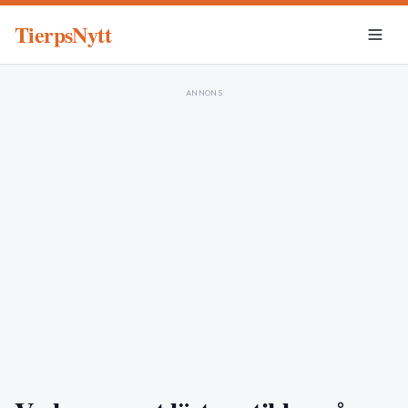
TierpsNytt
ANNONS