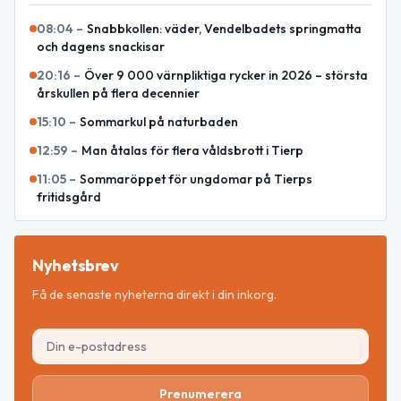
08:04
–
Snabbkollen: väder, Vendelbadets springmatta
och dagens snackisar
20:16
–
Över 9 000 värnpliktiga rycker in 2026 – största
årskullen på flera decennier
15:10
–
Sommarkul på naturbaden
12:59
–
Man åtalas för flera våldsbrott i Tierp
11:05
–
Sommaröppet för ungdomar på Tierps
fritidsgård
Nyhetsbrev
Få de senaste nyheterna direkt i din inkorg.
Prenumerera