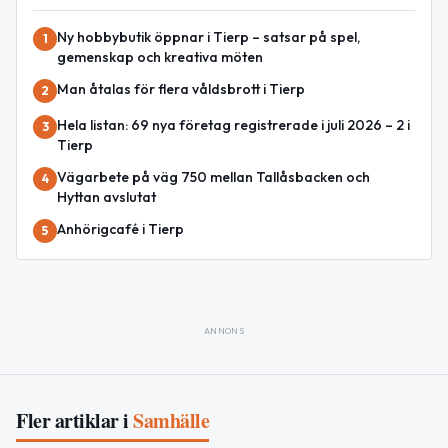
Ny hobbybutik öppnar i Tierp – satsar på spel,
1
gemenskap och kreativa möten
Man åtalas för flera våldsbrott i Tierp
2
Hela listan: 69 nya företag registrerade i juli 2026 – 2 i
3
Tierp
Vägarbete på väg 750 mellan Tallåsbacken och
4
Hyttan avslutat
Anhörigcafé i Tierp
5
ANNONS
Fler artiklar i
Samhälle