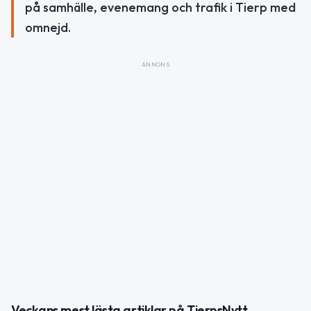
på samhälle, evenemang och trafik i Tierp med
omnejd.
ANNONS
Veckans mest lästa artiklar på TierpsNytt