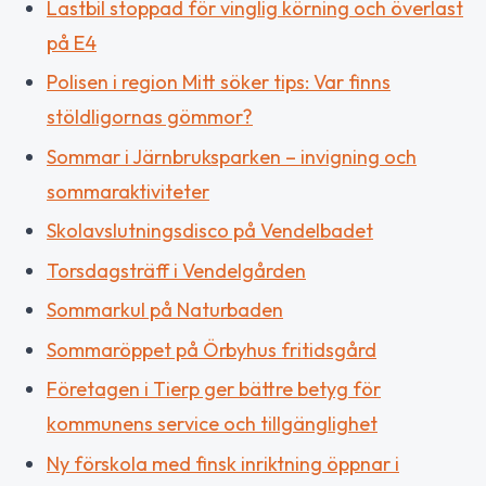
Lastbil stoppad för vinglig körning och överlast
på E4
Polisen i region Mitt söker tips: Var finns
stöldligornas gömmor?
Sommar i Järnbruksparken – invigning och
sommaraktiviteter
Skolavslutningsdisco på Vendelbadet
Torsdagsträff i Vendelgården
Sommarkul på Naturbaden
Sommaröppet på Örbyhus fritidsgård
Företagen i Tierp ger bättre betyg för
kommunens service och tillgänglighet
Ny förskola med finsk inriktning öppnar i