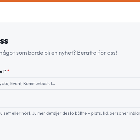
ss
 något som borde bli en nyhet? Berätta för oss!
set?
*
*