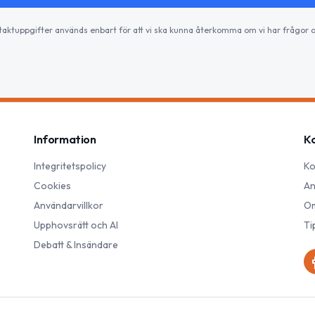
taktuppgifter används enbart för att vi ska kunna återkomma om vi har frågor o
Information
K
Integritetspolicy
Ko
Cookies
An
Användarvillkor
Om
Upphovsrätt och AI
Ti
Debatt & Insändare