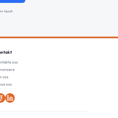
m tipset.
ontakt
ntakta oss
nonsera
 oss
psa oss