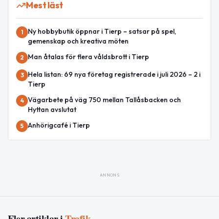
Mest läst
Ny hobbybutik öppnar i Tierp – satsar på spel,
1
gemenskap och kreativa möten
Man åtalas för flera våldsbrott i Tierp
2
Hela listan: 69 nya företag registrerade i juli 2026 – 2 i
3
Tierp
Vägarbete på väg 750 mellan Tallåsbacken och
4
Hyttan avslutat
Anhörigcafé i Tierp
5
ANNONS
Fler artiklar i
Trafik