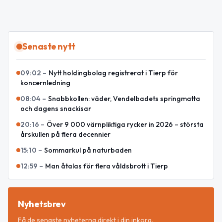
Senaste nytt
09:02
–
Nytt holdingbolag registrerat i Tierp för
koncernledning
08:04
–
Snabbkollen: väder, Vendelbadets springmatta
och dagens snackisar
20:16
–
Över 9 000 värnpliktiga rycker in 2026 – största
årskullen på flera decennier
15:10
–
Sommarkul på naturbaden
12:59
–
Man åtalas för flera våldsbrott i Tierp
Nyhetsbrev
Få de senaste nyheterna direkt i din inkorg.