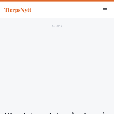
TierpsNytt
ANNONS