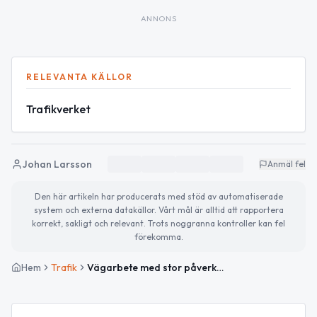
ANNONS
RELEVANTA KÄLLOR
Trafikverket
Johan Larsson
Anmäl fel
Den här artikeln har producerats med stöd av automatiserade
system och externa datakällor. Vårt mål är alltid att rapportera
korrekt, sakligt och relevant. Trots noggranna kontroller kan fel
förekomma.
Hem
Trafik
Vägarbete med stor påverkan på E4 mellan Tierp och Björklinge avslutat