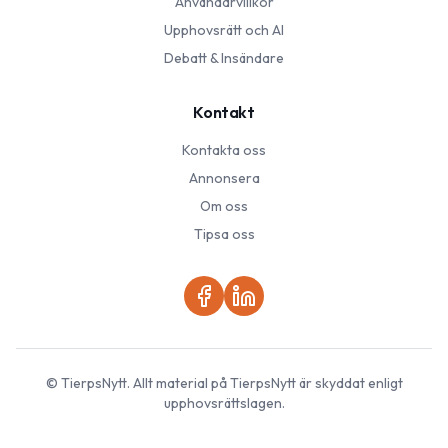
Användarvillkor
Upphovsrätt och AI
Debatt & Insändare
Kontakt
Kontakta oss
Annonsera
Om oss
Tipsa oss
©
TierpsNytt
. Allt material på
TierpsNytt
är skyddat enligt
upphovsrättslagen.