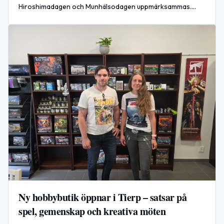
Hiroshimadagen och Munhälsodagen uppmärksammas.
Världsnyhet: stora ryska attacker mot Kyiv, fakta i källorna.
Ny hobbybutik öppnar i Tierp – satsar på
spel, gemenskap och kreativa möten