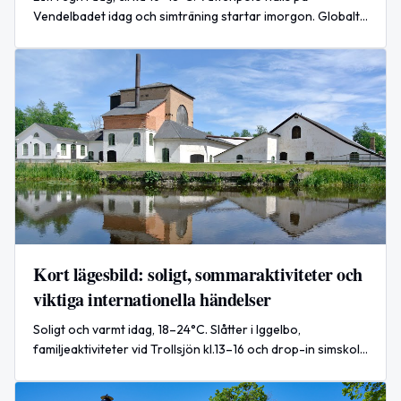
Vendelbadet idag och simträning startar imorgon. Globalt:
rekordvärme och skogsbränder oroar experter.
Kort lägesbild: soligt, sommaraktiviteter och
viktiga internationella händelser
Soligt och varmt idag, 18–24°C. Slåtter i Iggelbo,
familjeaktiviteter vid Trollsjön kl.13–16 och drop-in simskola
på Vendelbadet. Världsnyheter om attacker i Ukraina.