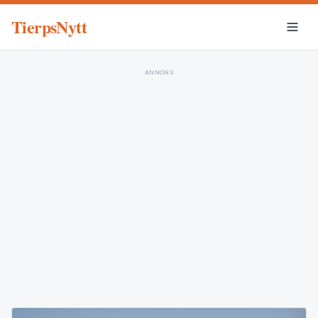
TierpsNytt
ANNONS