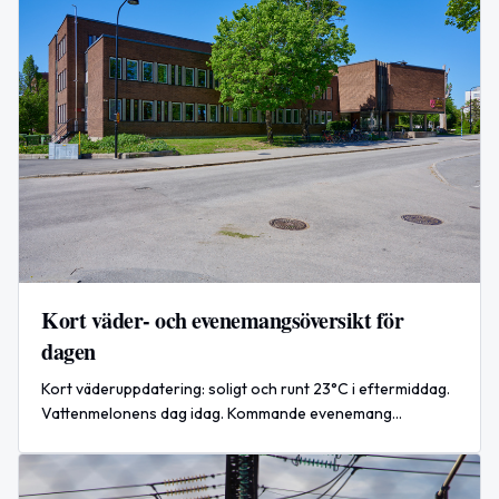
Kort väder- och evenemangsöversikt för
dagen
Kort väderuppdatering: soligt och runt 23°C i eftermiddag.
Vattenmelonens dag idag. Kommande evenemang
imorgon: slåtter i Iggelbo, Trollsjön 13–16 och drop-in-
simskola.