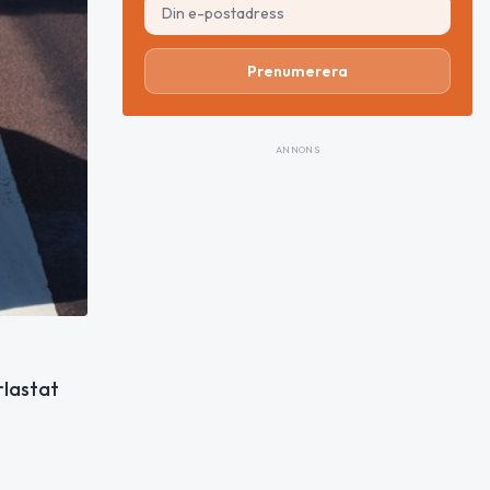
Prenumerera
ANNONS
rlastat