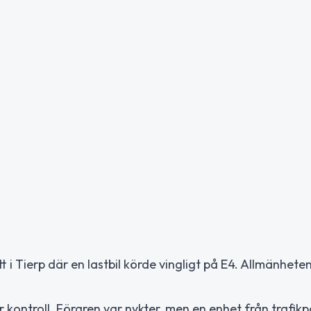
t i Tierp där en lastbil körde vingligt på E4. Allmänhet
r kontroll. Föraren var nykter, men en enhet från trafikp