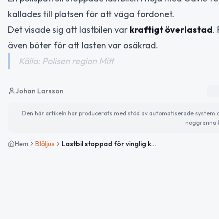
kallades till platsen för att väga fordonet.
Det visade sig att lastbilen var
kraftigt överlastad
.
även böter för att lasten var osäkrad.
Källa: Polisen region Mitt
Johan Larsson
Den här artikeln har producerats med stöd av automatiserade system och 
noggranna k
Hem
Blåljus
Lastbil stoppad för vinglig körning och överlast på E4