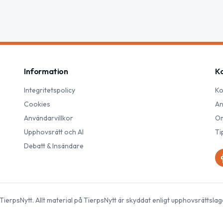
Information
K
Integritetspolicy
Ko
Cookies
An
Användarvillkor
Om
Upphovsrätt och AI
Ti
Debatt & Insändare
TierpsNytt
. Allt material på
TierpsNytt
är skyddat enligt upphovsrättslag