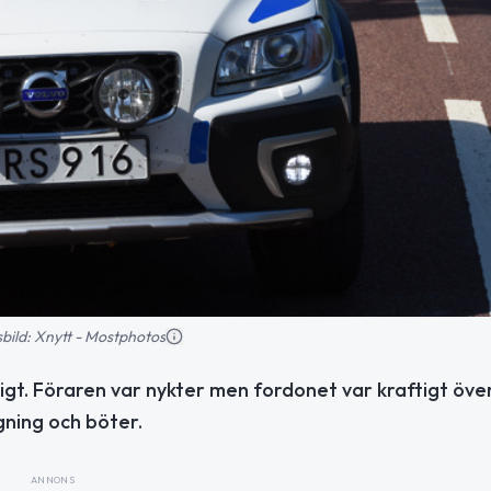
nsbild: Xnytt - Mostphotos
ligt. Föraren var nykter men fordonet var kraftigt öve
agning och böter.
ANNONS