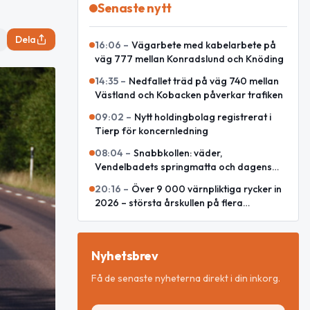
Senaste nytt
Dela
16:06
–
Vägarbete med kabelarbete på
väg 777 mellan Konradslund och Knöding
14:35
–
Nedfallet träd på väg 740 mellan
Västland och Kobacken påverkar trafiken
09:02
–
Nytt holdingbolag registrerat i
Tierp för koncernledning
08:04
–
Snabbkollen: väder,
Vendelbadets springmatta och dagens
snackisar
20:16
–
Över 9 000 värnpliktiga rycker in
2026 – största årskullen på flera
decennier
Nyhetsbrev
Få de senaste nyheterna direkt i din inkorg.