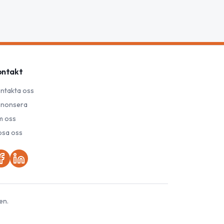
ontakt
ntakta oss
nonsera
 oss
psa oss
en.