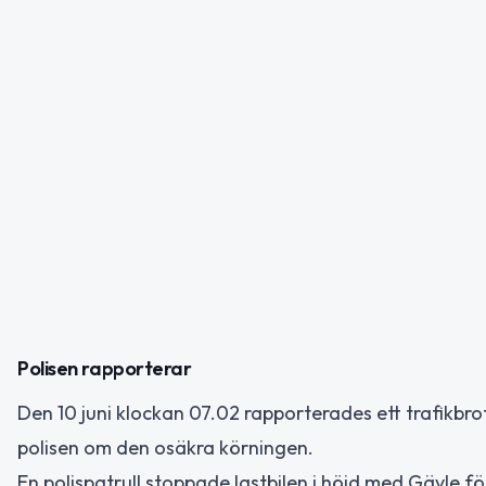
Polisen rapporterar
Den 10 juni klockan 07.02 rapporterades ett trafikbrot
polisen om den osäkra körningen.
En polispatrull stoppade lastbilen i höjd med Gävle fö