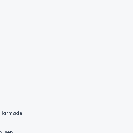
en larmade
olisen