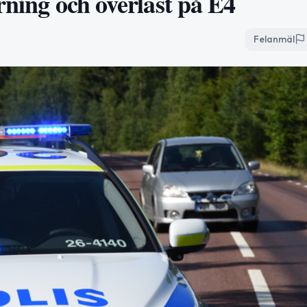
rning och överlast på E4
Felanmäl