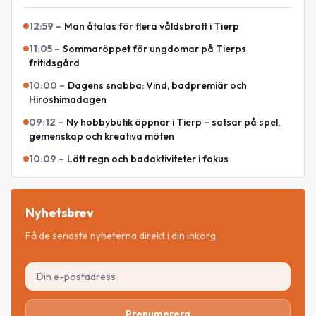
12:59
–
Man åtalas för flera våldsbrott i Tierp
11:05
–
Sommaröppet för ungdomar på Tierps
fritidsgård
10:00
–
Dagens snabba: Vind, badpremiär och
Hiroshimadagen
09:12
–
Ny hobbybutik öppnar i Tierp – satsar på spel,
gemenskap och kreativa möten
10:09
–
Lätt regn och badaktiviteter i fokus
Nyhetsbrev
Få de senaste nyheterna direkt i din inkorg.
Prenumerera