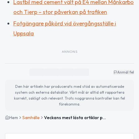
Lastbil med cement vält på E4 mellan Månkarbo
och Tierp – stor påverkan på trafiken
Fotgängare påkörd vid övergångsställe i
Uppsala
ANNONS
Anmäl fel
Den här artikeln har producerats med stöd av automatiserade
system och externa datakällor. Vårt mål är alltid att rapportera
korrekt, sakligt och relevant. Trots noggranna kontroller kan fel
förekomma.
Hem
Samhälle
Veckans mest lästa artiklar på TierpsNytt