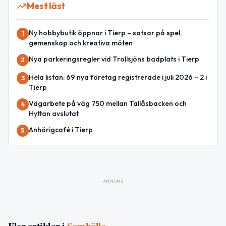
Mest läst
Ny hobbybutik öppnar i Tierp – satsar på spel,
1
gemenskap och kreativa möten
Nya parkeringsregler vid Trollsjöns badplats i Tierp
2
Hela listan: 69 nya företag registrerade i juli 2026 – 2 i
3
Tierp
Vägarbete på väg 750 mellan Tallåsbacken och
4
Hyttan avslutat
Anhörigcafé i Tierp
5
ANNONS