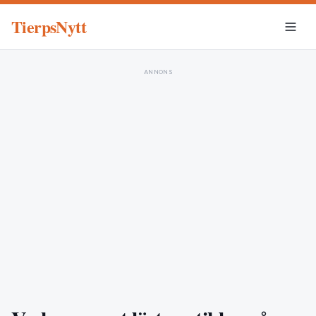
TierpsNytt
ANNONS