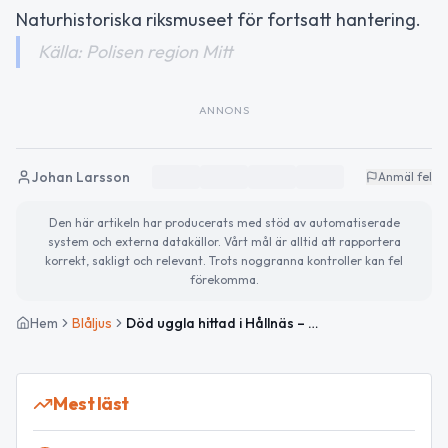
Naturhistoriska riksmuseet för fortsatt hantering.
Källa: Polisen region Mitt
ANNONS
Johan Larsson
Anmäl fel
Den här artikeln har producerats med stöd av automatiserade
system och externa datakällor. Vårt mål är alltid att rapportera
korrekt, sakligt och relevant. Trots noggranna kontroller kan fel
förekomma.
Hem
Blåljus
Död uggla hittad i Hållnäs – överlämnad till polisen
Mest läst