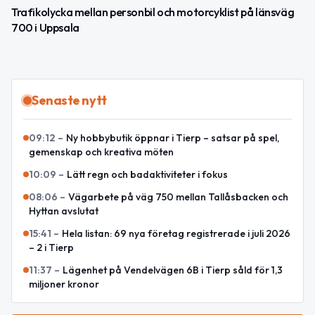
Trafikolycka mellan personbil och motorcyklist på länsväg
700 i Uppsala
Senaste nytt
09:12
–
Ny hobbybutik öppnar i Tierp – satsar på spel,
gemenskap och kreativa möten
10:09
–
Lätt regn och badaktiviteter i fokus
08:06
–
Vägarbete på väg 750 mellan Tallåsbacken och
Hyttan avslutat
15:41
–
Hela listan: 69 nya företag registrerade i juli 2026
– 2 i Tierp
11:37
–
Lägenhet på Vendelvägen 6B i Tierp såld för 1,3
miljoner kronor