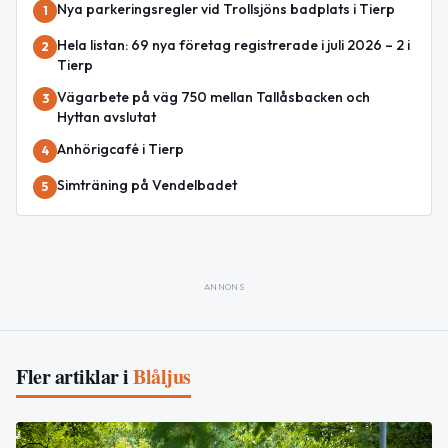
Nya parkeringsregler vid Trollsjöns badplats i Tierp
1
Hela listan: 69 nya företag registrerade i juli 2026 – 2 i
2
Tierp
Vägarbete på väg 750 mellan Tallåsbacken och
3
Hyttan avslutat
Anhörigcafé i Tierp
4
Simträning på Vendelbadet
5
ANNONS
Fler artiklar i
Blåljus