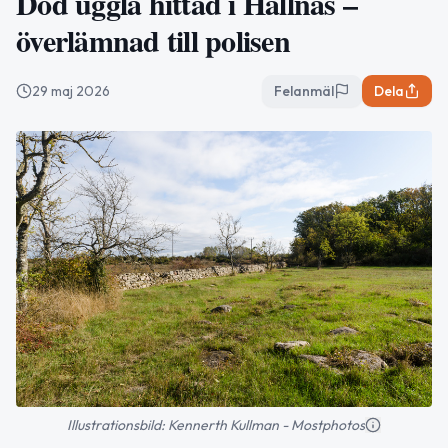
Död uggla hittad i Hållnäs –
överlämnad till polisen
29 maj 2026
Felanmäl
Dela
Illustrationsbild: Kennerth Kullman - Mostphotos