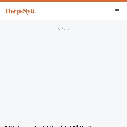
TierpsNytt
ANNONS