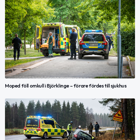
Moped föll omkull i Björklinge – förare fördes till sjukhus