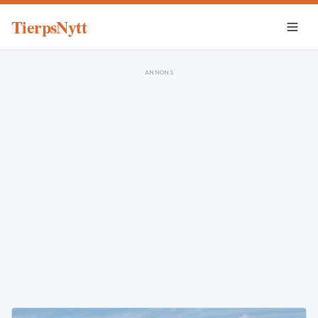
TierpsNytt
ANNONS