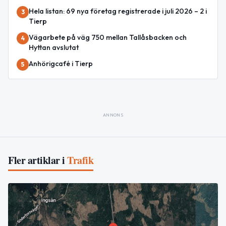
Hela listan: 69 nya företag registrerade i juli 2026 – 2 i
3
Tierp
Vägarbete på väg 750 mellan Tallåsbacken och
4
Hyttan avslutat
Anhörigcafé i Tierp
5
ANNONS
Fler artiklar i
Trafik