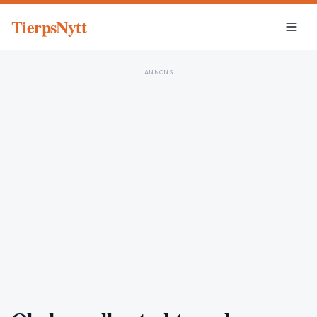
TierpsNytt
ANNONS