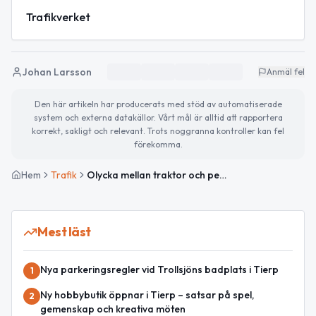
Trafikverket
Johan Larsson
Anmäl fel
Den här artikeln har producerats med stöd av automatiserade
system och externa datakällor. Vårt mål är alltid att rapportera
korrekt, sakligt och relevant. Trots noggranna kontroller kan fel
förekomma.
Hem
Trafik
Olycka mellan traktor och personbil på väg 76 mellan Löten och Karlholmsbruk
Mest läst
Nya parkeringsregler vid Trollsjöns badplats i Tierp
1
Ny hobbybutik öppnar i Tierp – satsar på spel,
2
gemenskap och kreativa möten