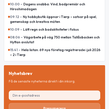
10:00
–
Dagens snabba: Vind, badpremiär och
Hiroshimadagen
09:12
–
Ny hobbybutik öppnar i Tierp – satsar på spel,
gemenskap och kreativa möten
10:09
–
Lätt regn och badaktiviteter i fokus
08:06
–
Vägarbete på väg 750 mellan Tallåsbacken och
Hyttan avslutat
15:41
–
Hela listan: 69 nya företag registrerade i juli 2026
– 2 i Tierp
Nyhetsbrev
Få de senaste nyheterna direkt i din inkorg.
Prenumerera