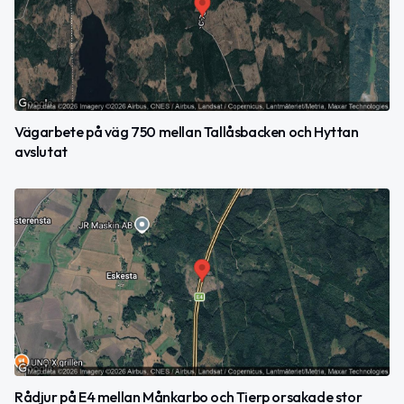
Vägarbete på väg 750 mellan Tallåsbacken och Hyttan
avslutat
Rådjur på E4 mellan Månkarbo och Tierp orsakade stor