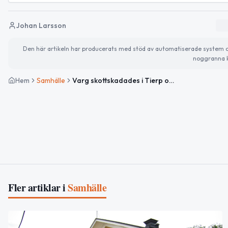
Johan Larsson
Den här artikeln har producerats med stöd av automatiserade system och 
noggranna k
Hem
Samhälle
Varg skottskadades i Tierp och försvann från hästhage
Fler artiklar i
Samhälle