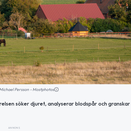
d: Michael Persson - Mostphotos
relsen söker djuret, analyserar blodspår och granskar
ANNONS