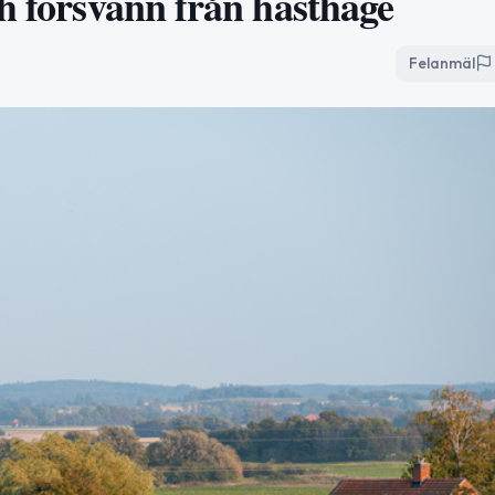
h försvann från hästhage
Felanmäl