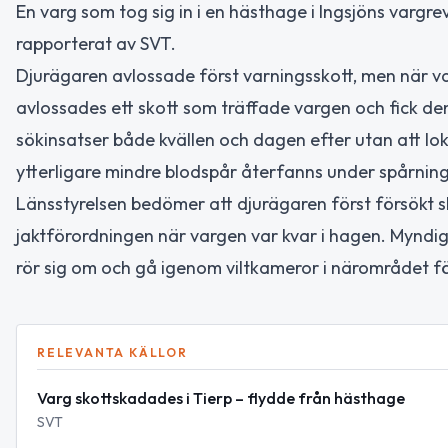
En varg som tog sig in i en hästhage i Ingsjöns vargrev
rapporterat av SVT.
Djurägaren avlossade först varningsskott, men när 
avlossades ett skott som träffade vargen och fick den
sökinsatser både kvällen och dagen efter utan att lo
ytterligare mindre blodspår återfanns under spårnin
Länsstyrelsen bedömer att djurägaren först försökt 
jaktförordningen när vargen var kvar i hagen. Myndigh
rör sig om och gå igenom viltkameror i närområdet f
RELEVANTA KÄLLOR
Varg skottskadades i Tierp – flydde från hästhage
SVT