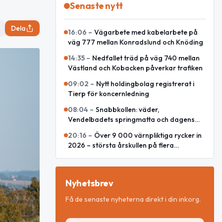
Senaste nytt
Dela
16:06
–
Vägarbete med kabelarbete på
väg 777 mellan Konradslund och Knöding
14:35
–
Nedfallet träd på väg 740 mellan
Västland och Kobacken påverkar trafiken
09:02
–
Nytt holdingbolag registrerat i
Tierp för koncernledning
08:04
–
Snabbkollen: väder,
Vendelbadets springmatta och dagens
snackisar
20:16
–
Över 9 000 värnpliktiga rycker in
2026 – största årskullen på flera
decennier
Nyhetsbrev
Få de senaste nyheterna direkt i din inkorg.