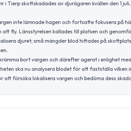
ir i Tierp skottskadades av djurägaren kvällen den 1 juli
vargen inte lämnade hagen och fortsatte fokusera på h
 att fly. Länsstyrelsen kallades till platsen och genomf
kalisera djuret; små mängder blod hittades på skottplat
gen.
skrämma bort vargen och därefter agerat i enlighet me
eten ska nu analysera blodet för att fastställa vilken i
ör att försöka lokalisera vargen och bedöma dess skado