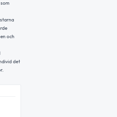
, som
ästarna
örde
sen och
d
ndivid det
r.