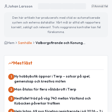
Johan Larsson
Anmäl fel
Den här artikeln har producerats med stöd av automatiserade
system och externa datakällor. Vårt mål är alltid att rapportera
korrekt, sakligt och relevant. Trots noggranna kontroller kan fel
förekomma.
Hem
Samhälle
Valborgsfirande och Konungens födelsedag – en dag fylld av traditioner och musik
Mest läst
Ny hobbybutik öppnar i Tierp – satsar på spel,
1
gemenskap och kreativa möten
Man åtalas för flera våldsbrott i Tierp
2
Nedfallet träd på väg 740 mellan Västland och
3
Kobacken påverkar trafiken
Hela listan: 69 nya företag registrerade i juli 2026 – 2 i
4