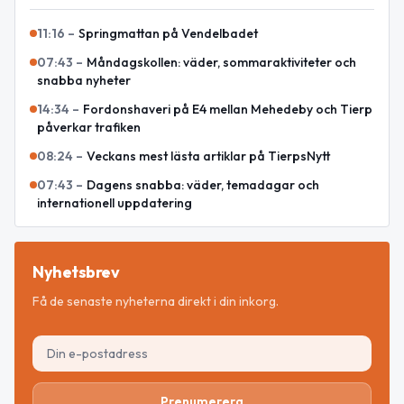
11:16
–
Springmattan på Vendelbadet
07:43
–
Måndagskollen: väder, sommaraktiviteter och
snabba nyheter
14:34
–
Fordonshaveri på E4 mellan Mehedeby och Tierp
påverkar trafiken
08:24
–
Veckans mest lästa artiklar på TierpsNytt
07:43
–
Dagens snabba: väder, temadagar och
internationell uppdatering
Nyhetsbrev
Få de senaste nyheterna direkt i din inkorg.
Prenumerera