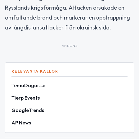
Rysslands krigsförmåga. Attacken orsakade en
omfattande brand och markerar en upptrappning
av långdistansattacker från ukrainsk sida.
ANNONS
RELEVANTA KÄLLOR
TemaDagar.se
Tierp Events
GoogleTrends
AP News