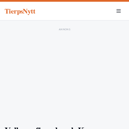
TierpsNytt
ANNONS