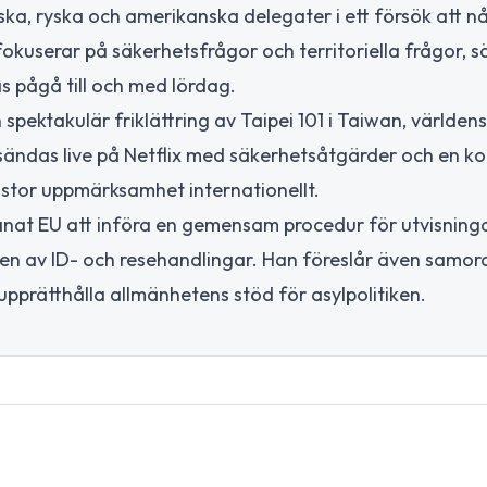
ka, ryska och amerikanska delegater i ett försök att n
fokuserar på säkerhetsfrågor och territoriella frågor, sä
 pågå till och med lördag.
pektakulär friklättring av Taipei 101 i Taiwan, världen
sändas live på Netflix med säkerhetsåtgärder och en ko
t stor uppmärksamhet internationellt.
anat EU att införa en gemensam procedur för utvisning
en av ID- och resehandlingar. Han föreslår även samo
upprätthålla allmänhetens stöd för asylpolitiken.