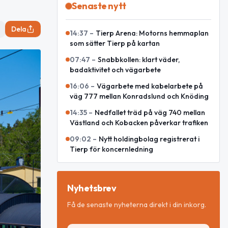
Senaste nytt
Dela
14:37
–
Tierp Arena: Motorns hemmaplan
som sätter Tierp på kartan
07:47
–
Snabbkollen: klart väder,
badaktivitet och vägarbete
16:06
–
Vägarbete med kabelarbete på
väg 777 mellan Konradslund och Knöding
14:35
–
Nedfallet träd på väg 740 mellan
Västland och Kobacken påverkar trafiken
09:02
–
Nytt holdingbolag registrerat i
Tierp för koncernledning
Nyhetsbrev
Få de senaste nyheterna direkt i din inkorg.