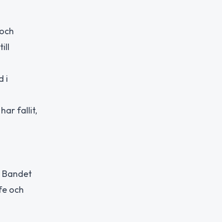
 och
ill
 i
ar fallit,
. Bandet
ffe och