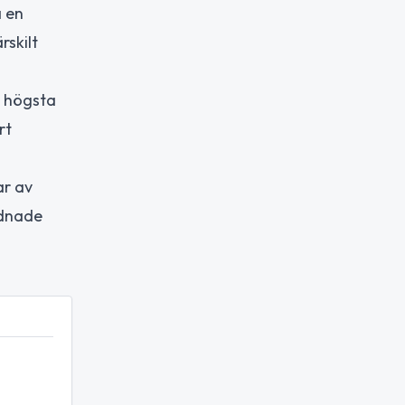
å en
rskilt
s högsta
rt
ar av
rdnade