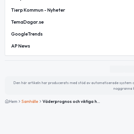
Tierp Kommun - Nyheter
TemaDagar.se
GoogleTrends
AP News
Den här artikeln har producerats med stöd av automatiserade system och 
noggranna k
Hem
Samhälle
Väderprognos och viktiga händelser i Tierp idag