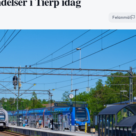
elser i Tierp idag
Felanmäl