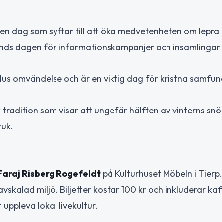
, en dag som syftar till att öka medvetenheten om lepra
nds dagen för informationskampanjer och insamlingar t
lus omvändelse och är en viktig dag för kristna samfund
radition som visar att ungefär hälften av vinterns snö h
ruk.
Faraj Risberg Rogefeldt
på Kulturhuset Möbeln i Tierp
avskalad miljö. Biljetter kostar 100 kr och inkluderar ka
 uppleva lokal livekultur.