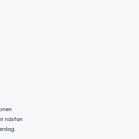
gonen
ir nästan
terdag.