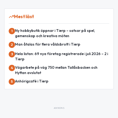
Mest läst
Ny hobbybutik öppnar i Tierp – satsar på spel,
1
gemenskap och kreativa möten
Man åtalas för flera våldsbrott i Tierp
2
Hela listan: 69 nya företag registrerade i juli 2026 – 2 i
3
Tierp
Vägarbete på väg 750 mellan Tallåsbacken och
4
Hyttan avslutat
Anhörigcafé i Tierp
5
ANNONS