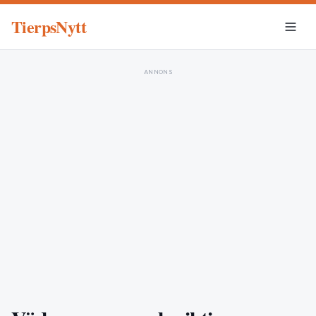
TierpsNytt
ANNONS