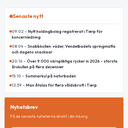
Senaste nytt
09:02
–
Nytt holdingbolag registrerat i Tierp för
koncernledning
08:04
–
Snabbkollen: väder, Vendelbadets springmatta
och dagens snackisar
20:16
–
Över 9 000 värnpliktiga rycker in 2026 – största
årskullen på flera decennier
15:10
–
Sommarkul på naturbaden
12:59
–
Man åtalas för flera våldsbrott i Tierp
Nyhetsbrev
Få de senaste nyheterna direkt i din inkorg.