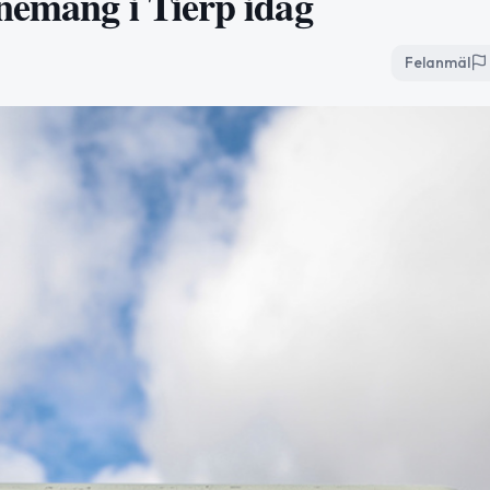
nemang i Tierp idag
Felanmäl