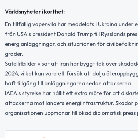
Världsnyheter i korthet:
En tillfällig vapenvila har meddelats i Ukraina under
från USA:s president Donald Trump till Rysslands pres
energianläggningar, och situationen för civilbefolkn
grader.
Satellitbilder visar att Iran har byggt tak över skad
2024, vilket kan vara ett försök att dölja återuppby
haft tillgång till anläggningarna sedan attackerna.
IAEA:s styrelse har hållit ett extra möte för att dis
attackerna mot landets energiinfrastruktur. Skador på
organisationen uppmanar till ökad diplomatisk press