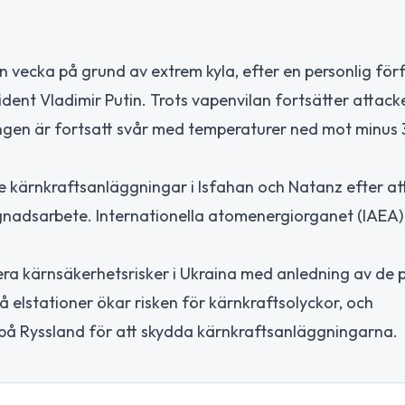
 en vecka på grund av extrem kyla, efter en personlig fö
ident Vladimir Putin. Trots vapenvilan fortsätter attac
ingen är fortsatt svår med temperaturer ned mot minus
ade kärnkraftsanläggningar i Isfahan och Natanz efter a
ggnadsarbete. Internationella atomenergiorganet (IAEA) 
kutera kärnsäkerhetsrisker i Ukraina med anledning av d
 elstationer ökar risken för kärnkraftsolyckor, och
 på Ryssland för att skydda kärnkraftsanläggningarna.