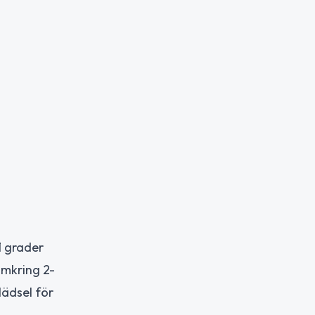
1 grader
omkring 2-
lädsel för