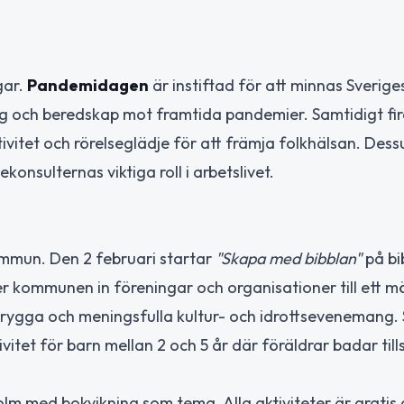
gar.
Pandemidagen
är instiftad för att minnas Sverige
ning och beredskap mot framtida pandemier. Samtidigt fi
tivitet och rörelseglädje för att främja folkhälsan. Des
konsulternas viktiga roll i arbetslivet.
ommun. Den 2 februari startar
"Skapa med bibblan"
på bi
r kommunen in föreningar och organisationer till ett mö
a trygga och meningsfulla kultur- och idrottseveneman
vitet för barn mellan 2 och 5 år där föräldrar badar ti
olm med bokvikning som tema. Alla aktiviteter är gratis