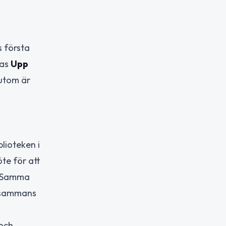
s första
ras
Upp
sutom är
blioteken i
te för att
g. Samma
llsammans
 och