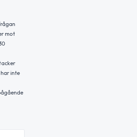
rfrågan
ker mot
 30
ttacker
har inte
e pågående