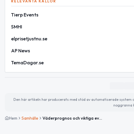
RELEVANTA KÄLLOR
Tierp Events
SMHI
elprisetjustnu.se
AP News
TemaDagar.se
Den här artikeln har producerats med stöd av automatiserade system och 
noggranna k
Hem
Samhälle
Väderprognos och viktiga evenemang i Tierp idag