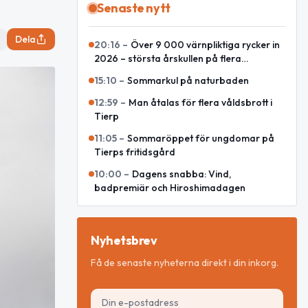
Senaste nytt
Dela
20:16
–
Över 9 000 värnpliktiga rycker in
2026 – största årskullen på flera
decennier
15:10
–
Sommarkul på naturbaden
12:59
–
Man åtalas för flera våldsbrott i
Tierp
11:05
–
Sommaröppet för ungdomar på
Tierps fritidsgård
10:00
–
Dagens snabba: Vind,
badpremiär och Hiroshimadagen
Nyhetsbrev
Få de senaste nyheterna direkt i din inkorg.