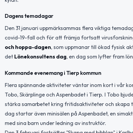
Dagens temadagar
Den 31 januari uppmärksammas flera viktiga temada
covid-19-fall och för att främja fortsatt virusforsk
och hoppa-dagen
, som uppmanar till ökad fysisk ak
det
Lönekonsultens dag
, en dag som lyfter fram löne
Kommande evenemang i Tierp kommun
Flera spännande aktiviteter väntar inom kort i vår k
Tobo, Skärplinge och Aspenbadet i Tierp. I Tobo bjude
stärka samarbetet kring fritidsaktiviteter och skap
dag startar även minisälen på Aspenbadet, en simakti
med sina barn under ledning av instruktör.
Den 3 februari fortsätter "Skapa med bibblan" i Karlh