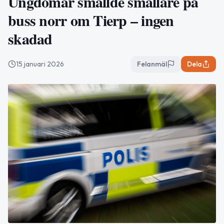
Ungdomar smällde smällare på
buss norr om Tierp – ingen
skadad
15 januari 2026
Felanmäl
Dela