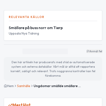
RELEVANTA KÄLLOR
Smällare på buss norr om Tierp
Uppsala Nya Tidning
Anmäl fel
Den här artikeln har producerats med stöd av automatiserade
system och externa datakällor. Vårt mål är alltid att rapportera
korrekt, sakligt och relevant. Trots noggranna kontroller kan fel
förekomma.
Hem
Samhälle
Ungdomar smällde smällare på buss norr om Tierp – ingen skadad
Mest läst