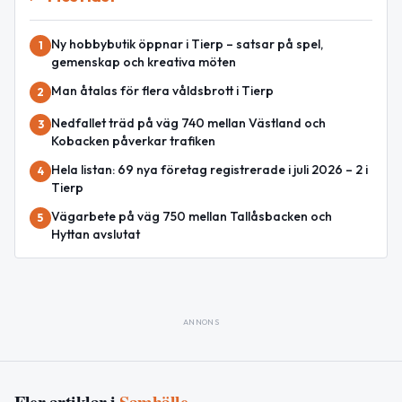
Ny hobbybutik öppnar i Tierp – satsar på spel,
1
gemenskap och kreativa möten
Man åtalas för flera våldsbrott i Tierp
2
Nedfallet träd på väg 740 mellan Västland och
3
Kobacken påverkar trafiken
Hela listan: 69 nya företag registrerade i juli 2026 – 2 i
4
Tierp
Vägarbete på väg 750 mellan Tallåsbacken och
5
Hyttan avslutat
ANNONS