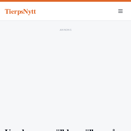
TierpsNytt
ANNONS