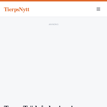
TierpsNytt
ANNONS