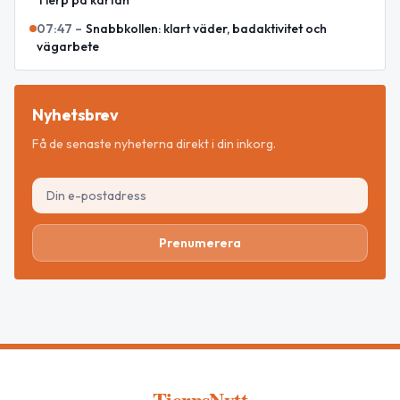
Tierp på kartan
07:47
–
Snabbkollen: klart väder, badaktivitet och
vägarbete
Nyhetsbrev
Få de senaste nyheterna direkt i din inkorg.
Prenumerera
TierpsNytt