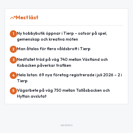
Mest läst
Ny hobbybutik öppnar i Tierp – satsar på spel,
1
gemenskap och kreativa möten
Man åtalas för flera våldsbrott i Tierp
2
Nedfallet träd på väg 740 mellan Västland och
3
Kobacken påverkar trafiken
Hela listan: 69 nya företag registrerade i juli 2026 – 2 i
4
Tierp
Vägarbete på väg 750 mellan Tallåsbacken och
5
Hyttan avslutat
ANNONS