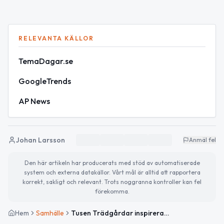
RELEVANTA KÄLLOR
TemaDagar.se
GoogleTrends
AP News
Johan Larsson
Anmäl fel
Den här artikeln har producerats med stöd av automatiserade
system och externa datakällor. Vårt mål är alltid att rapportera
korrekt, sakligt och relevant. Trots noggranna kontroller kan fel
förekomma.
Hem
Samhälle
Tusen Trädgårdar inspirerar Tierp – soligt och varmt idag