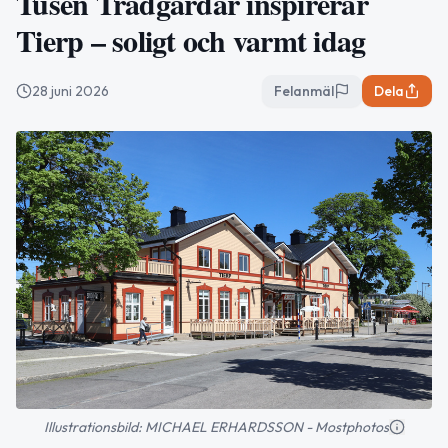
Tusen Trädgårdar inspirerar
Tierp – soligt och varmt idag
28 juni 2026
Felanmäl
Dela
Illustrationsbild: MICHAEL ERHARDSSON - Mostphotos