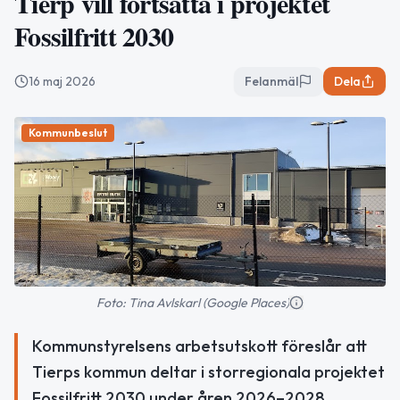
Tierp vill fortsätta i projektet
Fossilfritt 2030
16 maj 2026
Felanmäl
Dela
Kommunbeslut
Foto: Tina Avlskarl (Google Places)
Kommunstyrelsens arbetsutskott föreslår att
Tierps kommun deltar i storregionala projektet
Fossilfritt 2030 under åren 2026–2028.