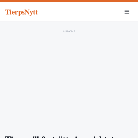
TierpsNytt
ANNONS