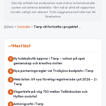
Den här artikeln har producerats med stöd av automatiserade
system och externa datakällor. Vårt mål är alltid att rapportera
korrekt, sakligt och relevant. Trots noggranna kontroller kan fel
förekomma.
Hem
Samhälle
Tierp vill fortsätta i projektet Fossilfritt 2030
Mest läst
Ny hobbybutik öppnar i Tierp – satsar på spel,
1
gemenskap och kreativa möten
Nya parkeringsregler vid Trollsjöns badplats i Tierp
2
Hela listan: 69 nya företag registrerade i juli 2026 – 2 i
3
Tierp
Vägarbete på väg 750 mellan Tallåsbacken och
4
Hyttan avslutat
Anhörigcafé i Tierp
5