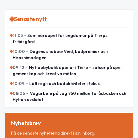
Senaste nytt
11:05
–
Sommaröppet för ungdomar på Tierps
fritidsgård
10:00
–
Dagens snabba: Vind, badpremiär och
Hiroshimadagen
09:12
–
Ny hobbybutik öppnar i Tierp – satsar på spel,
gemenskap och kreativa möten
10:09
–
Lätt regn och badaktiviteter i fokus
08:06
–
Vägarbete på väg 750 mellan Tallåsbacken och
Hyttan avslutat
Nyhetsbrev
Få de senaste nyheterna direkt i din inkorg.