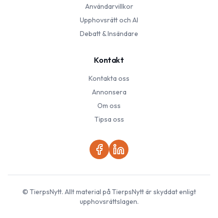
Användarvillkor
Upphovsrätt och AI
Debatt & Insändare
Kontakt
Kontakta oss
Annonsera
Om oss
Tipsa oss
©
TierpsNytt
. Allt material på
TierpsNytt
är skyddat enligt
upphovsrättslagen.