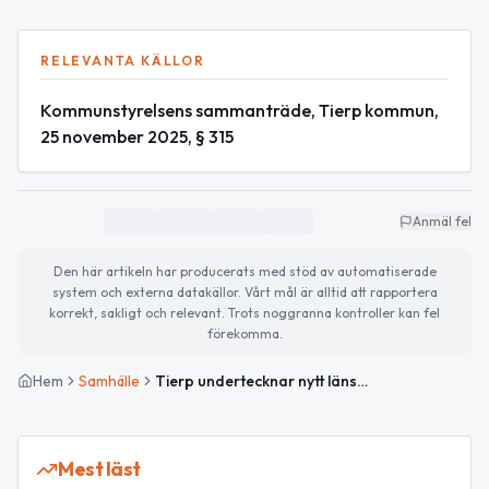
RELEVANTA KÄLLOR
Kommunstyrelsens sammanträde, Tierp kommun,
25 november 2025, § 315
Anmäl fel
Den här artikeln har producerats med stöd av automatiserade
system och externa datakällor. Vårt mål är alltid att rapportera
korrekt, sakligt och relevant. Trots noggranna kontroller kan fel
förekomma.
Hem
Samhälle
Tierp undertecknar nytt länsavtal om utskrivningsklara patienter
Mest läst