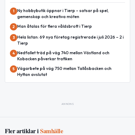
Ny hobbybutik öppnar i Tierp – satsar på spel,
1
gemenskap och kreativa möten
Man åtalas för flera våldsbrott i Tierp
2
Hela listan: 69 nya företag registrerade i juli 2026 – 2 i
3
Tierp
Nedfallet träd på väg 740 mellan Västland och
4
Kobacken påverkar trafiken
Vägarbete på väg 750 mellan Tallåsbacken och
5
Hyttan avslutat
ANNONS
Fler artiklar i
Samhälle