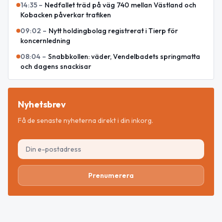
14:35
–
Nedfallet träd på väg 740 mellan Västland och
Kobacken påverkar trafiken
09:02
–
Nytt holdingbolag registrerat i Tierp för
koncernledning
08:04
–
Snabbkollen: väder, Vendelbadets springmatta
och dagens snackisar
Nyhetsbrev
Få de senaste nyheterna direkt i din inkorg.
Prenumerera