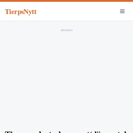
TierpsNytt
ANNONS