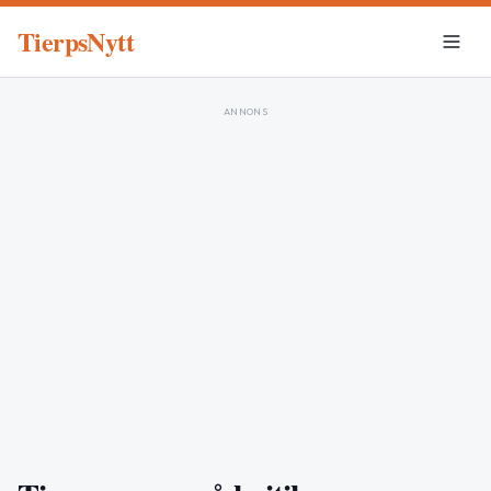
TierpsNytt
ANNONS