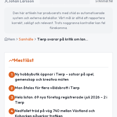
Johan Larsson
Anmäl fel
Den här artikeln har producerats med stöd av automatiserade
system och externa datakällor. Vårt mål är alltid att rapportera
korrekt, sakligt och relevant. Trots noggranna kontroller kan fel
förekomma.
Hem
Samhälle
Tierp svarar på kritik om landsbygdsservice
Mest läst
Ny hobbybutik öppnar i Tierp – satsar på spel,
1
gemenskap och kreativa möten
Man åtalas för flera våldsbrott i Tierp
2
Hela listan: 69 nya företag registrerade i juli 2026 – 2 i
3
Tierp
Nedfallet träd på väg 740 mellan Västland och
4
Kobacken påverkar trafiken