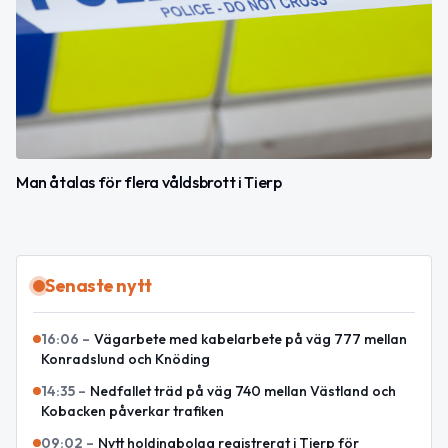
Man åtalas för flera våldsbrott i Tierp
Senaste nytt
16:06
–
Vägarbete med kabelarbete på väg 777 mellan
Konradslund och Knöding
14:35
–
Nedfallet träd på väg 740 mellan Västland och
Kobacken påverkar trafiken
09:02
–
Nytt holdingbolag registrerat i Tierp för