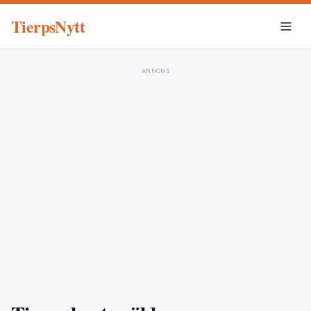
TierpsNytt
ANNONS