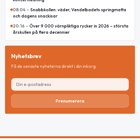
08:04
–
Snabbkollen: väder, Vendelbadets springmatta
och dagens snackisar
20:16
–
Över 9 000 värnpliktiga rycker in 2026 – största
årskullen på flera decennier
Nyhetsbrev
Få de senaste nyheterna direkt i din inkorg.
Prenumerera