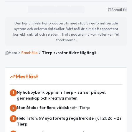
Anmäl fel
Den här artikeln har producerats med stöd av automatiserade
system och externa datakällor. Vårt mål är alltid att rapportera
korrekt, sakligt och relevant. Trots noggranna kontroller kan fel
förekomma.
Hem
Samhälle
Tierp skrotar äldre tillgänglighetspolicy från 2008
Mest läst
Ny hobbybutik öppnar i Tierp – satsar på spel,
1
gemenskap och kreativa möten
Man åtalas för flera våldsbrott i Tierp
2
Hela listan: 69 nya företag registrerade i juli 2026 – 2 i
3
Tierp