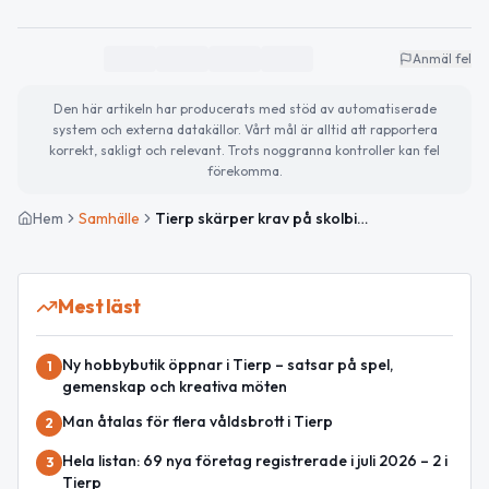
Anmäl fel
Den här artikeln har producerats med stöd av automatiserade
system och externa datakällor. Vårt mål är alltid att rapportera
korrekt, sakligt och relevant. Trots noggranna kontroller kan fel
förekomma.
Hem
Samhälle
Tierp skärper krav på skolbibliotek 2026–2029
Mest läst
Ny hobbybutik öppnar i Tierp – satsar på spel,
1
gemenskap och kreativa möten
Man åtalas för flera våldsbrott i Tierp
2
Hela listan: 69 nya företag registrerade i juli 2026 – 2 i
3
Tierp