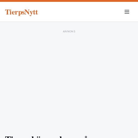
TierpsNytt
ANNONS