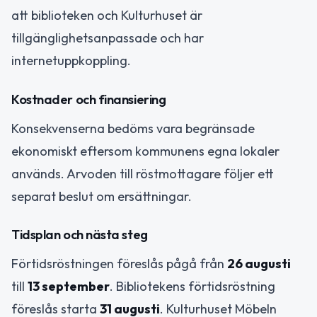
att biblioteken och Kulturhuset är
tillgänglighetsanpassade och har
internetuppkoppling.
Kostnader och finansiering
Konsekvenserna bedöms vara begränsade
ekonomiskt eftersom kommunens egna lokaler
används. Arvoden till röstmottagare följer ett
separat beslut om ersättningar.
Tidsplan och nästa steg
Förtidsröstningen föreslås pågå från
26 augusti
till
13 september
. Bibliotekens förtidsröstning
föreslås starta
31 augusti
. Kulturhuset Möbeln