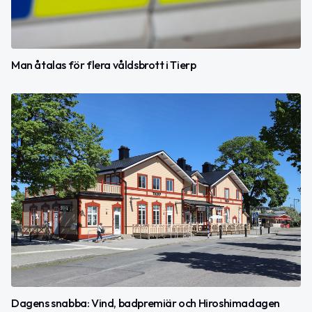
Man åtalas för flera våldsbrott i Tierp
Dagens snabba: Vind, badpremiär och Hiroshimadagen