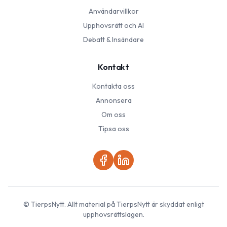
Användarvillkor
Upphovsrätt och AI
Debatt & Insändare
Kontakt
Kontakta oss
Annonsera
Om oss
Tipsa oss
©
TierpsNytt
. Allt material på
TierpsNytt
är skyddat enligt
upphovsrättslagen.