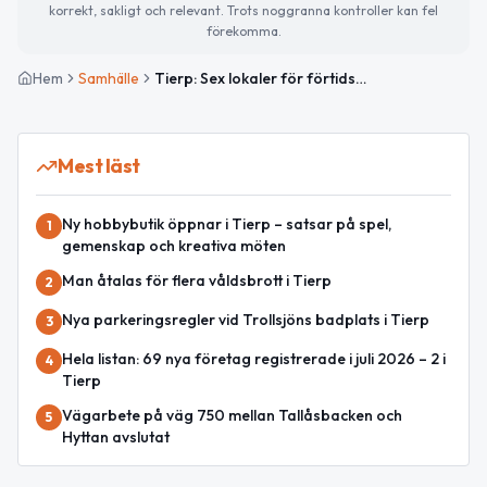
korrekt, sakligt och relevant. Trots noggranna kontroller kan fel
förekomma.
Hem
Samhälle
Tierp: Sex lokaler för förtidsröstning
Mest läst
Ny hobbybutik öppnar i Tierp – satsar på spel,
1
gemenskap och kreativa möten
Man åtalas för flera våldsbrott i Tierp
2
Nya parkeringsregler vid Trollsjöns badplats i Tierp
3
Hela listan: 69 nya företag registrerade i juli 2026 – 2 i
4
Tierp
Vägarbete på väg 750 mellan Tallåsbacken och
5
Hyttan avslutat