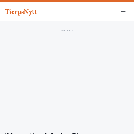
TierpsNytt
ANNONS