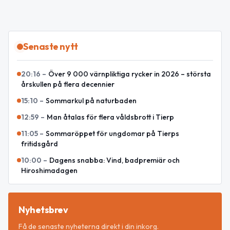
Senaste nytt
20:16
–
Över 9 000 värnpliktiga rycker in 2026 – största
årskullen på flera decennier
15:10
–
Sommarkul på naturbaden
12:59
–
Man åtalas för flera våldsbrott i Tierp
11:05
–
Sommaröppet för ungdomar på Tierps
fritidsgård
10:00
–
Dagens snabba: Vind, badpremiär och
Hiroshimadagen
Nyhetsbrev
Få de senaste nyheterna direkt i din inkorg.