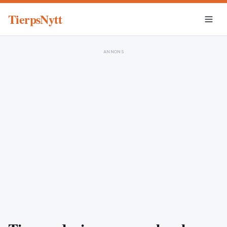
TierpsNytt
ANNONS