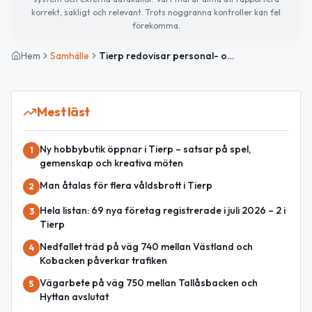
korrekt, sakligt och relevant. Trots noggranna kontroller kan fel
förekomma.
Hem
Samhälle
Tierp redovisar personal- och arbetsmiljöläge för 2025
Mest läst
Ny hobbybutik öppnar i Tierp – satsar på spel,
1
gemenskap och kreativa möten
Man åtalas för flera våldsbrott i Tierp
2
Hela listan: 69 nya företag registrerade i juli 2026 – 2 i
3
Tierp
Nedfallet träd på väg 740 mellan Västland och
4
Kobacken påverkar trafiken
Vägarbete på väg 750 mellan Tallåsbacken och
5
Hyttan avslutat