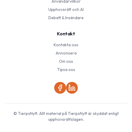
Användarvillkor
Upphovsrätt och AI
Debatt & Insändare
Kontakt
Kontakta oss
Annonsera
Om oss
Tipsa oss
©
TierpsNytt
. Allt material på
TierpsNytt
är skyddat enligt
upphovsrättslagen.