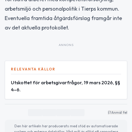
arbetsmiljö och personalpolitik i Tierps kommun.
Eventuella framtida åtgärdsförslag framgår inte
av det aktuella protokollet.
ANNONS
RELEVANTA KÄLLOR
Utskottet för arbetsgivarfrågor, 19 mars 2026, §§
4–6.
Anmäl fel
Den här artikeln har producerats med stöd av automatiserade
system och externa datakällor. Vårt mål är alltid att rapportera