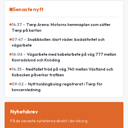
Senaste nytt
14:37
–
Tierp Arena: Motorns hemmaplan som sätter
Tierp på kartan
07:47
–
Snabbkollen: klart väder, badaktivitet och
vägarbete
16:06
–
Vägarbete med kabelarbete på väg 777 mellan
Konradslund och Knöding
14:35
–
Nedfallet träd på väg 740 mellan Västland och
Kobacken påverkar trafiken
09:02
–
Nytt holdingbolag registrerat i Tierp för
koncernledning
Nyhetsbrev
Få de senaste nyheterna direkt i din inkorg.