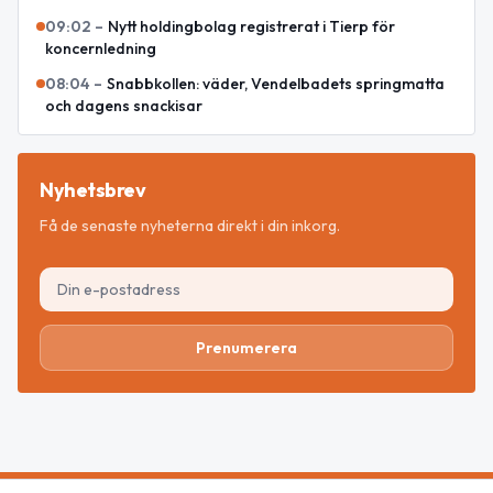
09:02
–
Nytt holdingbolag registrerat i Tierp för
koncernledning
08:04
–
Snabbkollen: väder, Vendelbadets springmatta
och dagens snackisar
Nyhetsbrev
Få de senaste nyheterna direkt i din inkorg.
Prenumerera