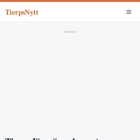
TierpsNytt
ANNONS