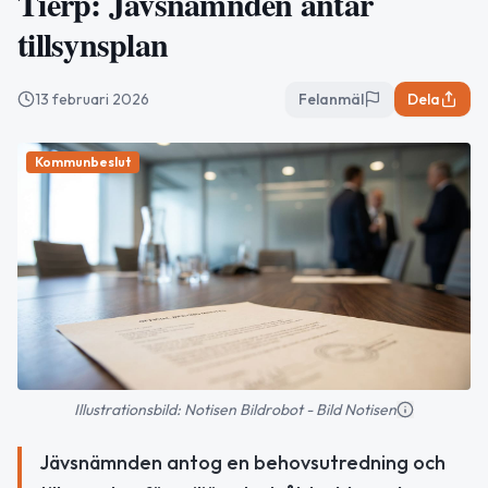
Tierp: Jävsnämnden antar
tillsynsplan
13 februari 2026
Felanmäl
Dela
Kommunbeslut
Illustrationsbild: Notisen Bildrobot - Bild Notisen
Jävsnämnden antog en behovsutredning och