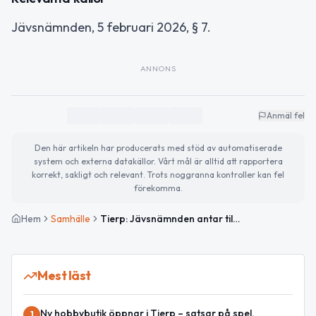
Jävsnämnden, 5 februari 2026, § 7.
ANNONS
Anmäl fel
Den här artikeln har producerats med stöd av automatiserade
system och externa datakällor. Vårt mål är alltid att rapportera
korrekt, sakligt och relevant. Trots noggranna kontroller kan fel
förekomma.
Hem
Samhälle
Tierp: Jävsnämnden antar tillsynsplan
Mest läst
Ny hobbybutik öppnar i Tierp – satsar på spel,
1