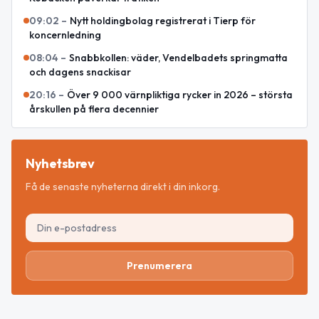
09:02
–
Nytt holdingbolag registrerat i Tierp för
koncernledning
08:04
–
Snabbkollen: väder, Vendelbadets springmatta
och dagens snackisar
20:16
–
Över 9 000 värnpliktiga rycker in 2026 – största
årskullen på flera decennier
Nyhetsbrev
Få de senaste nyheterna direkt i din inkorg.
Prenumerera