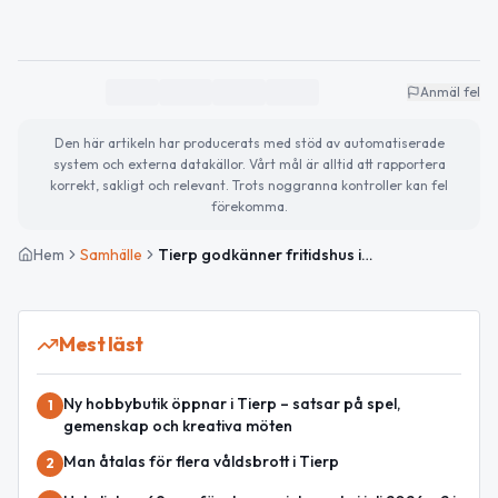
Anmäl fel
Den här artikeln har producerats med stöd av automatiserade
system och externa datakällor. Vårt mål är alltid att rapportera
korrekt, sakligt och relevant. Trots noggranna kontroller kan fel
förekomma.
Hem
Samhälle
Tierp godkänner fritidshus inom strandskydd med villkor
Mest läst
Ny hobbybutik öppnar i Tierp – satsar på spel,
1
gemenskap och kreativa möten
Man åtalas för flera våldsbrott i Tierp
2