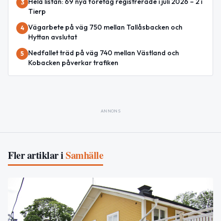
Hela listan: 69 nya företag registrerade i juli 2026 – 2 i
3
Tierp
Vägarbete på väg 750 mellan Tallåsbacken och
4
Hyttan avslutat
Nedfallet träd på väg 740 mellan Västland och
5
Kobacken påverkar trafiken
ANNONS
Fler artiklar i
Samhälle