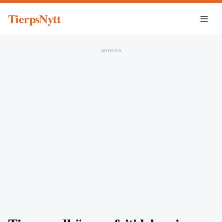
TierpsNytt
ANNONS