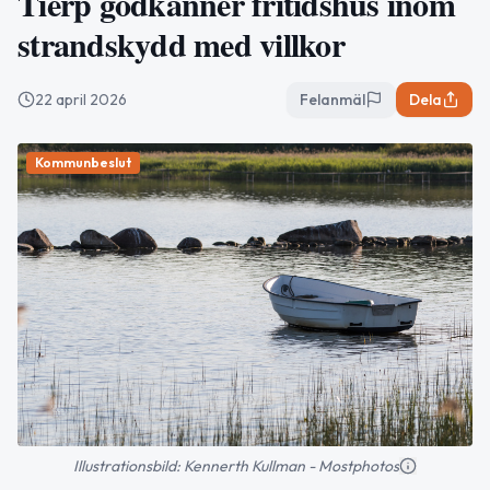
Tierp godkänner fritidshus inom
strandskydd med villkor
22 april 2026
Felanmäl
Dela
Kommunbeslut
Illustrationsbild: Kennerth Kullman - Mostphotos