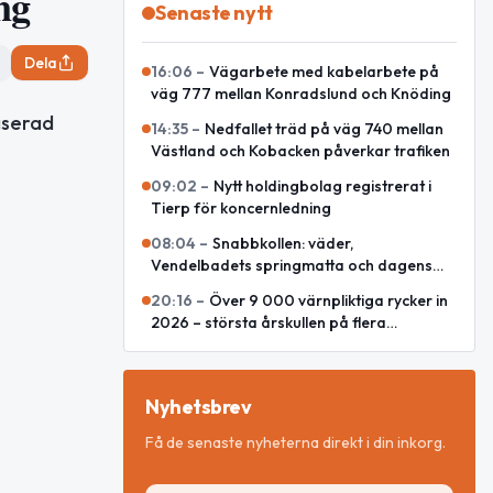
ng
Senaste nytt
Dela
16:06
–
Vägarbete med kabelarbete på
väg 777 mellan Konradslund och Knöding
aserad
14:35
–
Nedfallet träd på väg 740 mellan
Västland och Kobacken påverkar trafiken
09:02
–
Nytt holdingbolag registrerat i
Tierp för koncernledning
08:04
–
Snabbkollen: väder,
Vendelbadets springmatta och dagens
snackisar
20:16
–
Över 9 000 värnpliktiga rycker in
2026 – största årskullen på flera
decennier
Nyhetsbrev
Få de senaste nyheterna direkt i din inkorg.