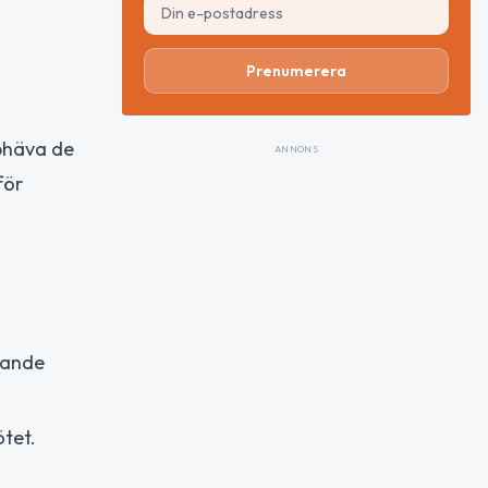
Prenumerera
pphäva de
ANNONS
för
erande
tet.