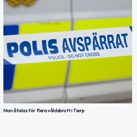
Man åtalas för flera våldsbrott i Tierp