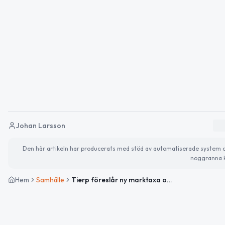
Johan Larsson
Den här artikeln har producerats med stöd av automatiserade system och 
noggranna k
Hem
Samhälle
Tierp föreslår ny marktaxa och tomtpriser i Siggbo