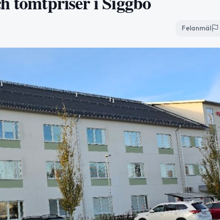
h tomtpriser i Siggbo
Felanmäl