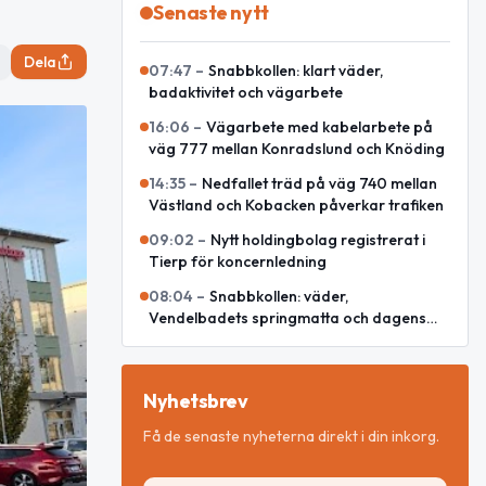
Senaste nytt
Dela
07:47
–
Snabbkollen: klart väder,
badaktivitet och vägarbete
16:06
–
Vägarbete med kabelarbete på
väg 777 mellan Konradslund och Knöding
14:35
–
Nedfallet träd på väg 740 mellan
Västland och Kobacken påverkar trafiken
09:02
–
Nytt holdingbolag registrerat i
Tierp för koncernledning
08:04
–
Snabbkollen: väder,
Vendelbadets springmatta och dagens
snackisar
Nyhetsbrev
Få de senaste nyheterna direkt i din inkorg.