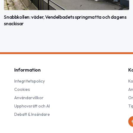
Snabbkollen: väder, Vendelbadets springmatta och dagens
snackisar
Information
K
Integritetspolicy
Ko
Cookies
An
Användarvillkor
Om
Upphovsrätt och AI
Ti
Debatt & Insändare