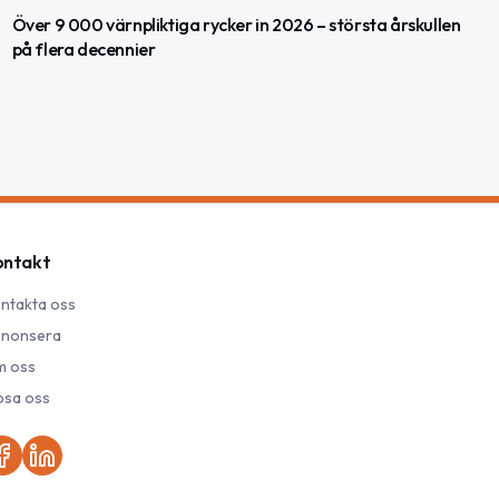
Över 9 000 värnpliktiga rycker in 2026 – största årskullen
på flera decennier
ontakt
ntakta oss
nonsera
 oss
psa oss