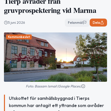
Tierp avråder från
gruvprospektering vid Marma
5 juni 2026
Felanmäl
Dela
Kommunbeslut
Foto: Bassam Ismail (Google Places)
Utskottet för samhällsbyggnad i Tierps
kommun har antagit ett yttrande som avråder