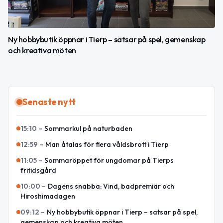
Ny hobbybutik öppnar i Tierp – satsar på spel, gemenskap
och kreativa möten
Senaste nytt
15:10
–
Sommarkul på naturbaden
12:59
–
Man åtalas för flera våldsbrott i Tierp
11:05
–
Sommaröppet för ungdomar på Tierps
fritidsgård
10:00
–
Dagens snabba: Vind, badpremiär och
Hiroshimadagen
09:12
–
Ny hobbybutik öppnar i Tierp – satsar på spel,
gemenskap och kreativa möten