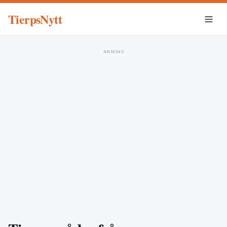
TierpsNytt
ANNONS