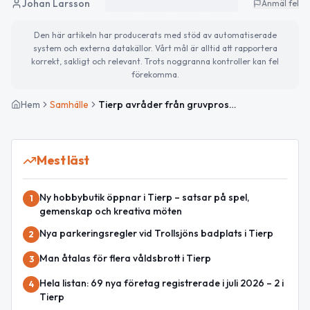
Johan Larsson
Anmäl fel
Den här artikeln har producerats med stöd av automatiserade
system och externa datakällor. Vårt mål är alltid att rapportera
korrekt, sakligt och relevant. Trots noggranna kontroller kan fel
förekomma.
Hem
Samhälle
Tierp avråder från gruvprospektering vid Marma
Mest läst
Ny hobbybutik öppnar i Tierp – satsar på spel,
1
gemenskap och kreativa möten
Nya parkeringsregler vid Trollsjöns badplats i Tierp
2
Man åtalas för flera våldsbrott i Tierp
3
Hela listan: 69 nya företag registrerade i juli 2026 – 2 i
4
Tierp