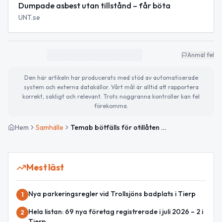
Dumpade asbest utan tillstånd – får böta
UNT.se
Anmäl fel
Den här artikeln har producerats med stöd av automatiserade
system och externa datakällor. Vårt mål är alltid att rapportera
korrekt, sakligt och relevant. Trots noggranna kontroller kan fel
förekomma.
Hem
Samhälle
Temab bötfälls för otillåten dumpning av asbest och impregnerat trä
Mest läst
Nya parkeringsregler vid Trollsjöns badplats i Tierp
1
Hela listan: 69 nya företag registrerade i juli 2026 – 2 i
2
Tierp