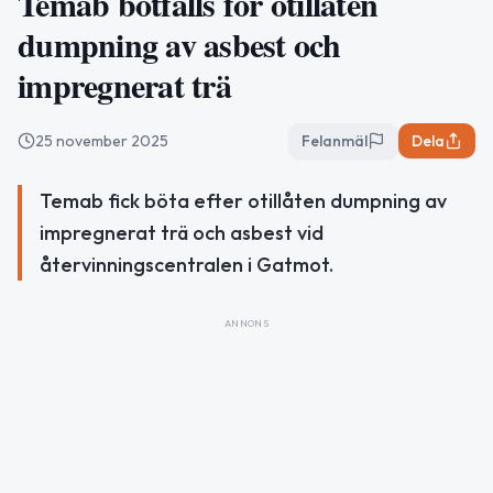
Temab bötfälls för otillåten
dumpning av asbest och
impregnerat trä
25 november 2025
Felanmäl
Dela
Temab fick böta efter otillåten dumpning av
impregnerat trä och asbest vid
återvinningscentralen i Gatmot.
ANNONS