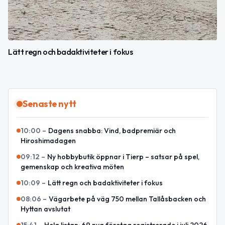
Lätt regn och badaktiviteter i fokus
Senaste nytt
10:00
–
Dagens snabba: Vind, badpremiär och
Hiroshimadagen
09:12
–
Ny hobbybutik öppnar i Tierp – satsar på spel,
gemenskap och kreativa möten
10:09
–
Lätt regn och badaktiviteter i fokus
08:06
–
Vägarbete på väg 750 mellan Tallåsbacken och
Hyttan avslutat
15:41
–
Hela listan: 69 nya företag registrerade i juli 2026