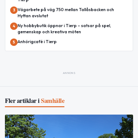
Vägarbete på väg 750 mellan Tallåsbacken och
3
Hyttan avslutat
Ny hobbybutik öppnar i Tierp – satsar på spel,
4
gemenskap och kreativa möten
Anhörigcafé i Tierp
5
ANNONS
Fler artiklar i
Samhälle