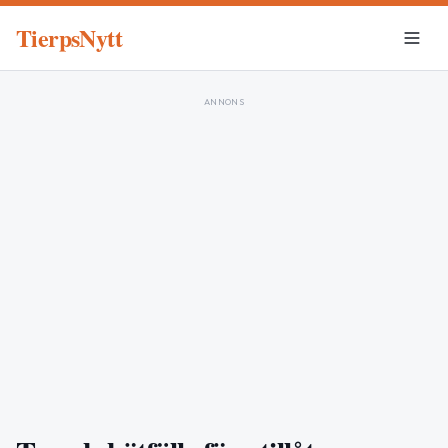
TierpsNytt
ANNONS