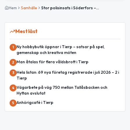
Hem
Samhälle
Stor polisinsats i Söderfors – grovt brott utreds
Mest läst
Ny hobbybutik öppnar i Tierp – satsar på spel,
1
gemenskap och kreativa möten
Man åtalas för flera våldsbrott i Tierp
2
Hela listan: 69 nya företag registrerade i juli 2026 – 2 i
3
Tierp
Vägarbete på väg 750 mellan Tallåsbacken och
4
Hyttan avslutat
Anhörigcafé i Tierp
5