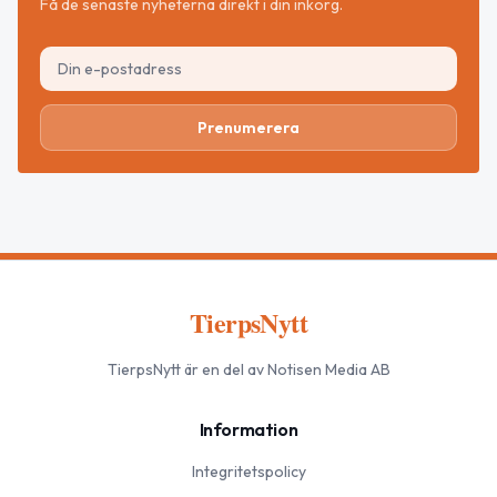
Få de senaste nyheterna direkt i din inkorg.
Prenumerera
TierpsNytt
TierpsNytt
är en del av Notisen Media AB
Information
Integritetspolicy