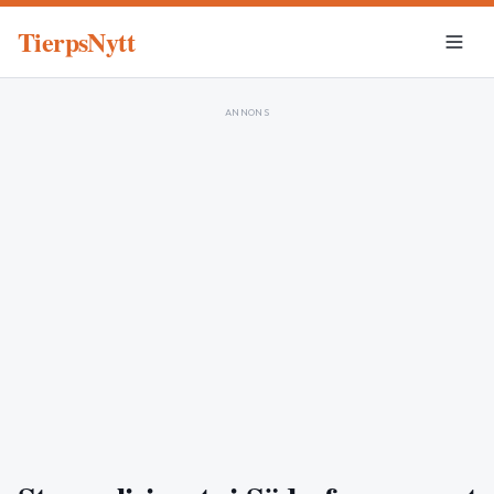
TierpsNytt
ANNONS