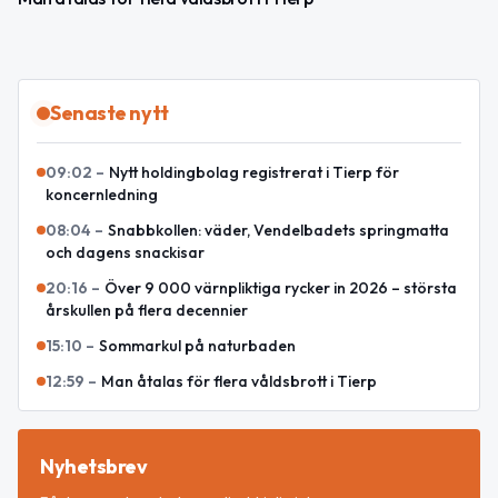
Senaste nytt
09:02
–
Nytt holdingbolag registrerat i Tierp för
koncernledning
08:04
–
Snabbkollen: väder, Vendelbadets springmatta
och dagens snackisar
20:16
–
Över 9 000 värnpliktiga rycker in 2026 – största
årskullen på flera decennier
15:10
–
Sommarkul på naturbaden
12:59
–
Man åtalas för flera våldsbrott i Tierp
Nyhetsbrev