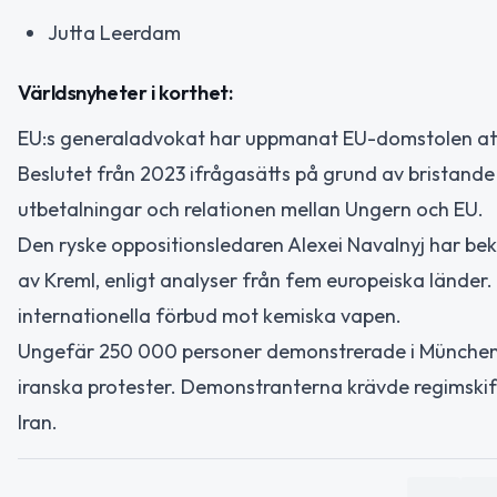
Jutta Leerdam
Världsnyheter i korthet:
EU:s generaladvokat har uppmanat EU-domstolen att u
Beslutet från 2023 ifrågasätts på grund av bristande 
utbetalningar och relationen mellan Ungern och EU.
Den ryske oppositionsledaren Alexei Navalnyj har bekr
av Kreml, enligt analyser från fem europeiska länder. 
internationella förbud mot kemiska vapen.
Ungefär 250 000 personer demonstrerade i München m
iranska protester. Demonstranterna krävde regimskif
Iran.