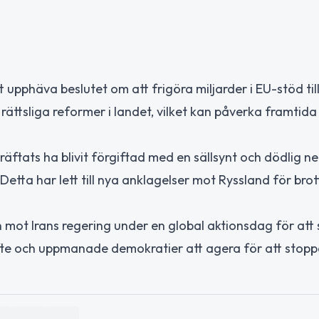
pphäva beslutet om att frigöra miljarder i EU-stöd til
rättsliga reformer i landet, vilket kan påverka framtida
äftats ha blivit förgiftad med en sällsynt och dödlig n
Detta har lett till nya anklagelser mot Ryssland för bro
ot Irans regering under en global aktionsdag för att 
te och uppmanade demokratier att agera för att stoppa