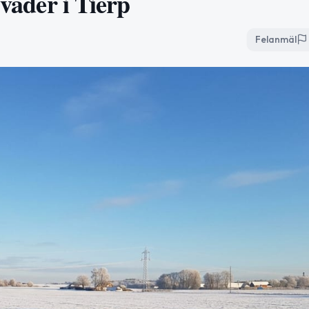
 väder i Tierp
Felanmäl