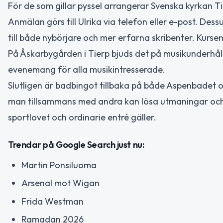
För de som gillar pyssel arrangerar Svenska kyrkan Tie
Anmälan görs till Ulrika via telefon eller e-post. Dess
till både nybörjare och mer erfarna skribenter. Kursen
På Åskarbygården i Tierp bjuds det på musikunderhåll
evenemang för alla musikintresserade.
Slutligen är badbingot tillbaka på både Aspenbadet oc
man tillsammans med andra kan lösa utmaningar och gå
sportlovet och ordinarie entré gäller.
Trendar på Google Search just nu:
Martin Ponsiluoma
Arsenal mot Wigan
Frida Westman
Ramadan 2026