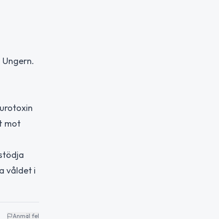
l Ungern.
eurotoxin
tt mot
stödja
 våldet i
Anmäl fel