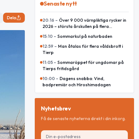
Senaste nytt
Dela
20:16
–
Över 9 000 värnpliktiga rycker in
2026 – största årskullen på flera
decennier
15:10
–
Sommarkul på naturbaden
12:59
–
Man åtalas för flera våldsbrott i
Tierp
11:05
–
Sommaröppet för ungdomar på
Tierps fritidsgård
10:00
–
Dagens snabba: Vind,
badpremiär och Hiroshimadagen
Nyhetsbrev
Få de senaste nyheterna direkt i din inkorg.