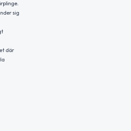
ärplinge.
änder sig
gt
et där
la