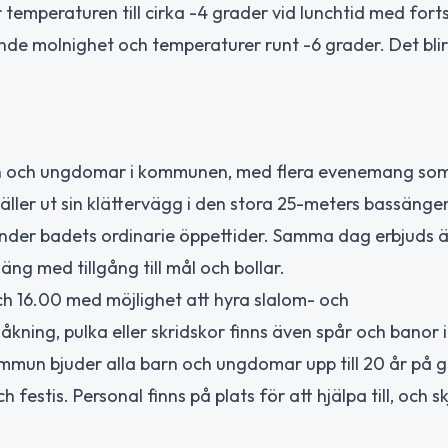
temperaturen till cirka -4 grader vid lunchtid med forts
e molnighet och temperaturer runt -6 grader. Det blir 
 barn och ungdomar i kommunen, med flera evenemang som
äller ut sin klättervägg i den stora 25-meters bassängen
under badets ordinarie öppettider. Samma dag erbjuds 
ng med tillgång till mål och bollar.
och 16.00 med möjlighet att hyra slalom- och
ning, pulka eller skridskor finns även spår och banor i
kommun bjuder alla barn och ungdomar upp till 20 år på g
 festis. Personal finns på plats för att hjälpa till, och s