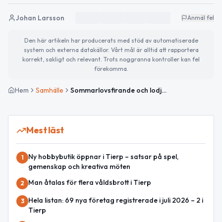
Johan Larsson
Anmäl fel
Den här artikeln har producerats med stöd av automatiserade
system och externa datakällor. Vårt mål är alltid att rapportera
korrekt, sakligt och relevant. Trots noggranna kontroller kan fel
förekomma.
Hem
Samhälle
Sommarlovsfirande och lodjurets dag – detta händer idag
Mest läst
Ny hobbybutik öppnar i Tierp – satsar på spel,
1
gemenskap och kreativa möten
Man åtalas för flera våldsbrott i Tierp
2
Hela listan: 69 nya företag registrerade i juli 2026 – 2 i
3
Tierp