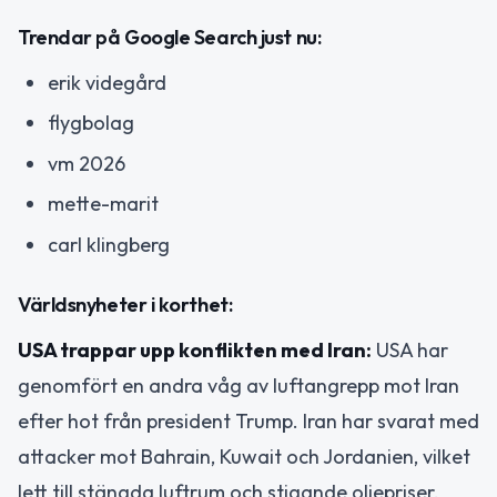
Trendar på Google Search just nu:
erik videgård
flygbolag
vm 2026
mette-marit
carl klingberg
Världsnyheter i korthet:
USA trappar upp konflikten med Iran:
USA har
genomfört en andra våg av luftangrepp mot Iran
efter hot från president Trump. Iran har svarat med
attacker mot Bahrain, Kuwait och Jordanien, vilket
lett till stängda luftrum och stigande oljepriser.