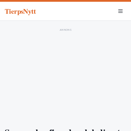
TierpsNytt
ANNONS