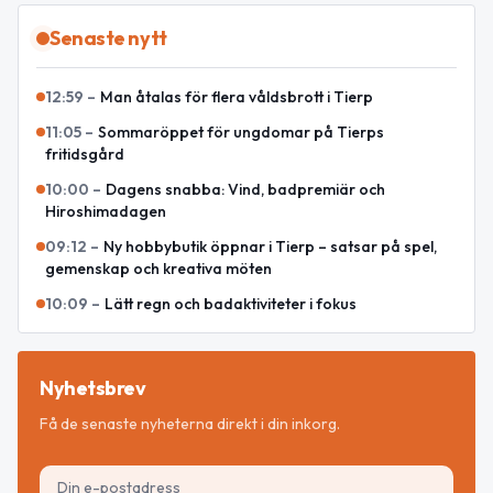
Senaste nytt
12:59
–
Man åtalas för flera våldsbrott i Tierp
11:05
–
Sommaröppet för ungdomar på Tierps
fritidsgård
10:00
–
Dagens snabba: Vind, badpremiär och
Hiroshimadagen
09:12
–
Ny hobbybutik öppnar i Tierp – satsar på spel,
gemenskap och kreativa möten
10:09
–
Lätt regn och badaktiviteter i fokus
Nyhetsbrev
Få de senaste nyheterna direkt i din inkorg.