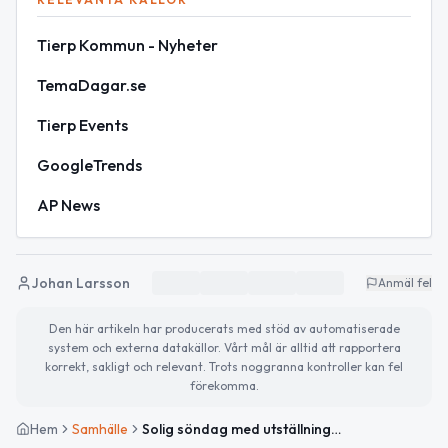
Tierp Kommun - Nyheter
TemaDagar.se
Tierp Events
GoogleTrends
AP News
Johan Larsson
Anmäl fel
Den här artikeln har producerats med stöd av automatiserade
system och externa datakällor. Vårt mål är alltid att rapportera
korrekt, sakligt och relevant. Trots noggranna kontroller kan fel
förekomma.
Hem
Samhälle
Solig söndag med utställning och fokus på biologisk mångfald