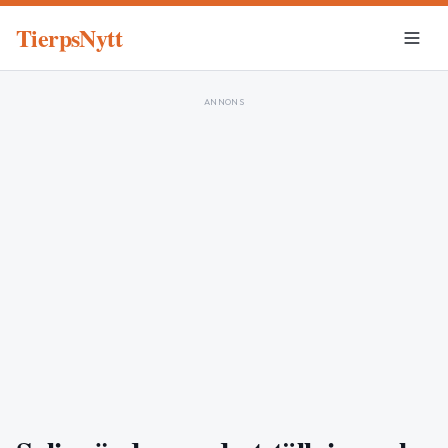
TierpsNytt
ANNONS