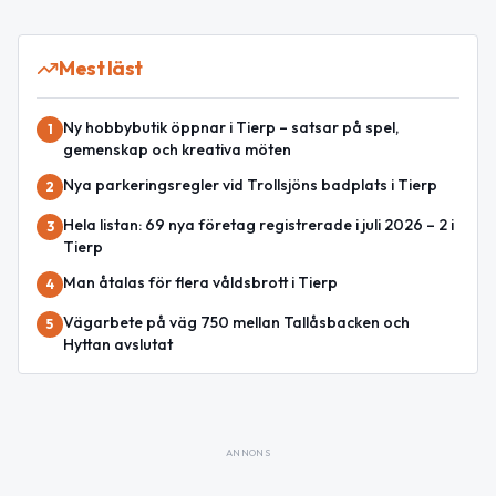
Mest läst
Ny hobbybutik öppnar i Tierp – satsar på spel,
1
gemenskap och kreativa möten
Nya parkeringsregler vid Trollsjöns badplats i Tierp
2
Hela listan: 69 nya företag registrerade i juli 2026 – 2 i
3
Tierp
Man åtalas för flera våldsbrott i Tierp
4
Vägarbete på väg 750 mellan Tallåsbacken och
5
Hyttan avslutat
ANNONS