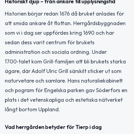
Historiskt djup – från ankare till upplysningstid
Historien börjar redan 1676 då bruket anlades för
att smida ankare åt flottan. Herrgårdsbyggnaden
som vi i dag ser uppfördes kring 1690 och har
sedan dess varit centrum för brukets
administration och sociala ordning. Under
1700‑talet kom Grill‑familjen att bli brukets starka
ägare, där Adolf Ulric Grill särskilt sticker ut som
naturvetare och samlare. Hans naturaliekabinett
och pogram för Engelska parken gav Söderfors en
plats i det vetenskapliga och estetiska nätverket
långt bortom Uppland.
Vad herrgården betyder för Tierp i dag