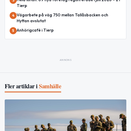
3
Tierp
Vägarbete på väg 750 mellan Tallåsbacken och
4
Hyttan avslutat
Anhörigcafé i Tierp
5
ANNONS
Fler artiklar i
Samhälle