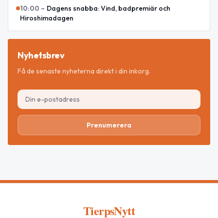
10:00
–
Dagens snabba: Vind, badpremiär och
Hiroshimadagen
Nyhetsbrev
Få de senaste nyheterna direkt i din inkorg.
Prenumerera
TierpsNytt