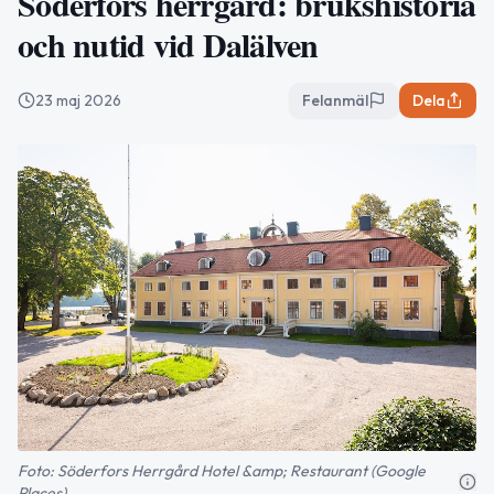
Söderfors herrgård: brukshistoria
och nutid vid Dalälven
23 maj 2026
Felanmäl
Dela
Foto: Söderfors Herrgård Hotel &amp; Restaurant (Google
Places)