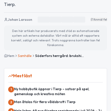
Tierp.
Johan Larsson
Anmäl fel
Den här artikeln har producerats med stöd av automatiserade
system och externa datakällor. Vårt mål är alltid att rapportera
korrekt, sakligt och relevant. Trots noggranna kontroller kan fel
förekomma.
Hem
Samhälle
Söderfors herrgård: brukshistoria och nutid vid Dalälven
Mest läst
Ny hobbybutik öppnar i Tierp – satsar på spel,
1
gemenskap och kreativa möten
Man åtalas för flera våldsbrott i Tierp
2
Hela listan: 69 nya företag registrerade i juli 2026 – 2 i