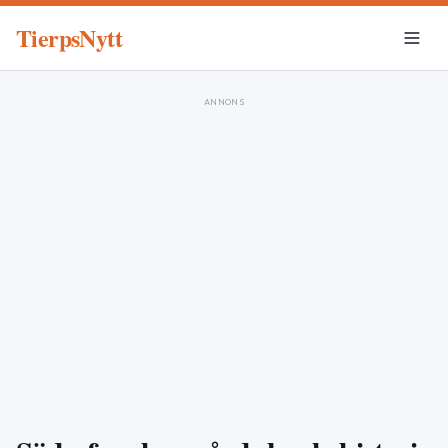
TierpsNytt
ANNONS