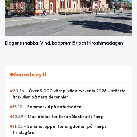
Dagens snabba: Vind, badpremiär och Hiroshimadagen
Senaste nytt
20:16
–
Över 9 000 värnpliktiga rycker in 2026 – största
årskullen på flera decennier
15:10
–
Sommarkul på naturbaden
12:59
–
Man åtalas för flera våldsbrott i Tierp
11:05
–
Sommaröppet för ungdomar på Tierps
fritidsgård