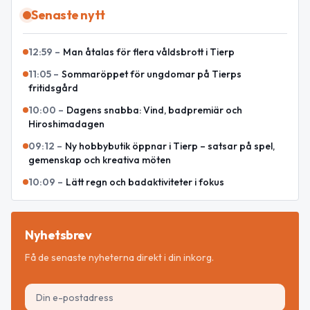
Senaste nytt
12:59
–
Man åtalas för flera våldsbrott i Tierp
11:05
–
Sommaröppet för ungdomar på Tierps
fritidsgård
10:00
–
Dagens snabba: Vind, badpremiär och
Hiroshimadagen
09:12
–
Ny hobbybutik öppnar i Tierp – satsar på spel,
gemenskap och kreativa möten
10:09
–
Lätt regn och badaktiviteter i fokus
Nyhetsbrev
Få de senaste nyheterna direkt i din inkorg.