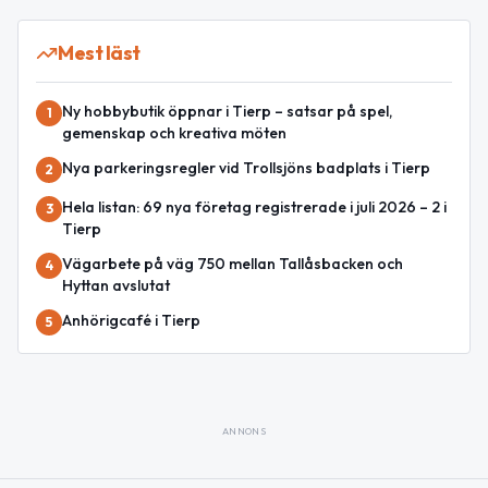
Mest läst
Ny hobbybutik öppnar i Tierp – satsar på spel,
1
gemenskap och kreativa möten
Nya parkeringsregler vid Trollsjöns badplats i Tierp
2
Hela listan: 69 nya företag registrerade i juli 2026 – 2 i
3
Tierp
Vägarbete på väg 750 mellan Tallåsbacken och
4
Hyttan avslutat
Anhörigcafé i Tierp
5
ANNONS