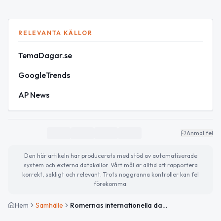
RELEVANTA KÄLLOR
TemaDagar.se
GoogleTrends
AP News
Anmäl fel
Den här artikeln har producerats med stöd av automatiserade
system och externa datakällor. Vårt mål är alltid att rapportera
korrekt, sakligt och relevant. Trots noggranna kontroller kan fel
förekomma.
Hem
Samhälle
Romernas internationella dag uppmärksammas – soligt väder i Tierp