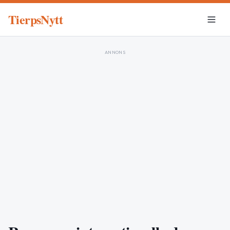
TierpsNytt
ANNONS