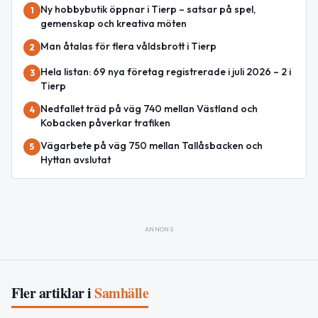
Ny hobbybutik öppnar i Tierp – satsar på spel,
1
gemenskap och kreativa möten
Man åtalas för flera våldsbrott i Tierp
2
Hela listan: 69 nya företag registrerade i juli 2026 – 2 i
3
Tierp
Nedfallet träd på väg 740 mellan Västland och
4
Kobacken påverkar trafiken
Vägarbete på väg 750 mellan Tallåsbacken och
5
Hyttan avslutat
ANNONS
Fler artiklar i
Samhälle