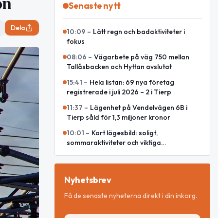
on
Senaste nytt
Dela
10:09
–
Lätt regn och badaktiviteter i
fokus
08:06
–
Vägarbete på väg 750 mellan
Tallåsbacken och Hyttan avslutat
15:41
–
Hela listan: 69 nya företag
registrerade i juli 2026 – 2 i Tierp
11:37
–
Lägenhet på Vendelvägen 6B i
Tierp såld för 1,3 miljoner kronor
10:01
–
Kort lägesbild: soligt,
sommaraktiviteter och viktiga
internationella händelser
Nyhetsbrev
Få de senaste nyheterna direkt i din inkorg.