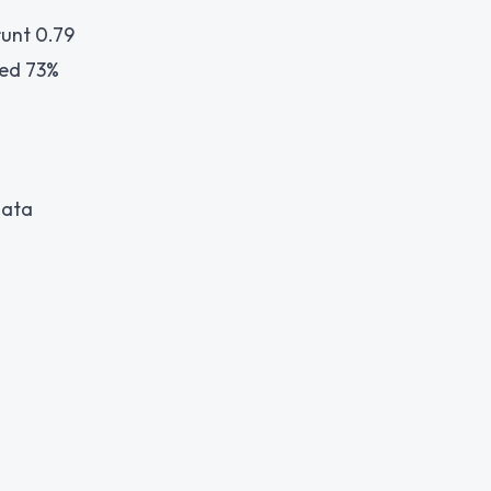
runt 0.79
med 73%
data