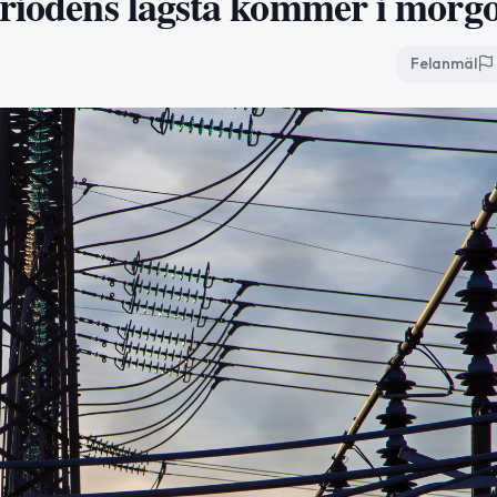
eriodens lägsta kommer i morg
Felanmäl