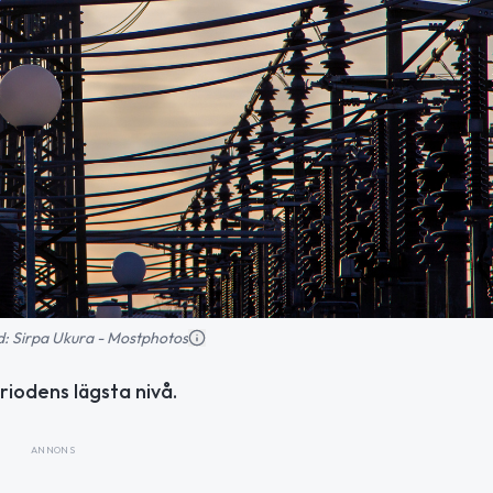
ild: Sirpa Ukura - Mostphotos
eriodens lägsta nivå.
ANNONS