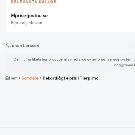
RELEVANTA KÄLLOR
Elprisetjustnu.se
Elprisetjustnu.se
Johan Larsson
Den här artikeln har producerats med stöd av automatiserade system och 
noggranna k
Hem
Samhälle
Rekordlågt elpris i Tierp imorgon — lägsta under perioden