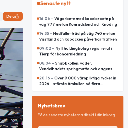
Senaste nytt
Dela
16:06
–
Vägarbete med kabelarbete på
väg 777 mellan Konradslund och Knöding
14:35
–
Nedfallet träd på väg 740 mellan
Västland och Kobacken påverkar trafiken
09:02
–
Nytt holdingbolag registrerat i
Tierp för koncernledning
08:04
–
Snabbkollen: väder,
Vendelbadets springmatta och dagens
snackisar
20:16
–
Över 9 000 värnpliktiga rycker in
2026 – största årskullen på flera
decennier
Nyhetsbrev
Få de senaste nyheterna direkt i din inkorg.