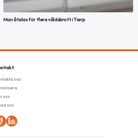
Man åtalas för flera våldsbrott i Tierp
ontakt
ntakta oss
nonsera
 oss
psa oss