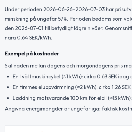
Under perioden 2026-06-26–2026-07-03 har prisutveckl
minskning på ungefär 57%. Perioden bedöms som vola
den 2026-07-01 till betydligt lägre nivåer. Genomsni
nära 0.64 SEK/kWh.
Exempel på kostnader
Skillnaden mellan dagens och morgondagens pris märk
En tvättmaskincykel (≈1 kWh): cirka 0.63 SEK idag
En timmes eluppvärmning (≈2 kWh): cirka 1.26 SEK
Laddning motsvarande 100 km för elbil (≈15 kWh):
Angivna energimängder är ungefärliga; faktisk kos