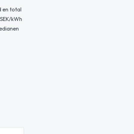
 en total
7 SEK/kWh
medianen