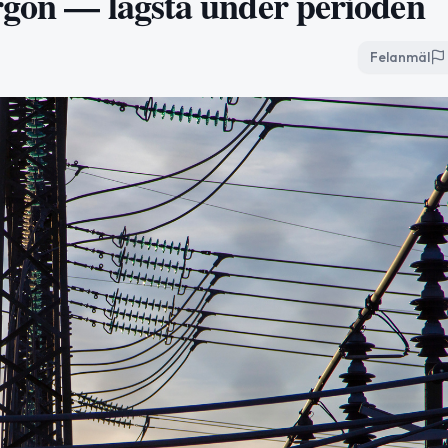
orgon — lägsta under perioden
Felanmäl