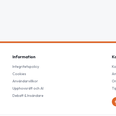
Information
K
Integritetspolicy
Ko
Cookies
An
Användarvillkor
Om
Upphovsrätt och AI
Ti
Debatt & Insändare