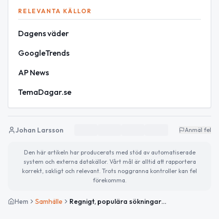
RELEVANTA KÄLLOR
Dagens väder
GoogleTrends
AP News
TemaDagar.se
Johan Larsson
Anmäl fel
Den här artikeln har producerats med stöd av automatiserade
system och externa datakällor. Vårt mål är alltid att rapportera
korrekt, sakligt och relevant. Trots noggranna kontroller kan fel
förekomma.
Hem
Samhälle
Regnigt, populära sökningar och internationell oro – dagens korta