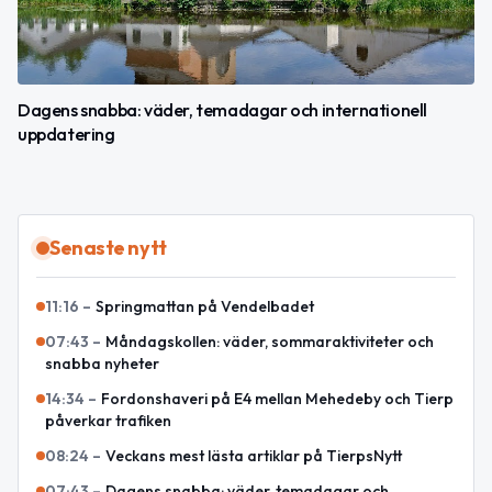
Dagens snabba: väder, temadagar och internationell
uppdatering
Senaste nytt
11:16
–
Springmattan på Vendelbadet
07:43
–
Måndagskollen: väder, sommaraktiviteter och
snabba nyheter
14:34
–
Fordonshaveri på E4 mellan Mehedeby och Tierp
påverkar trafiken
08:24
–
Veckans mest lästa artiklar på TierpsNytt
07:43
–
Dagens snabba: väder, temadagar och