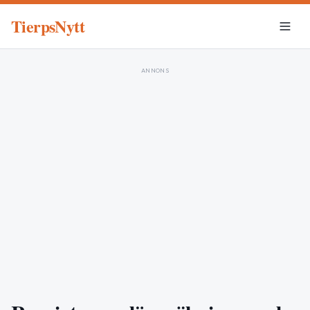
TierpsNytt
ANNONS