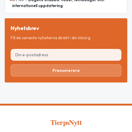
internationell uppdatering
Nyhetsbrev
Få de senaste nyheterna direkt i din inkorg.
Prenumerera
TierpsNytt