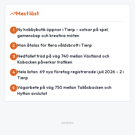
Mest läst
Ny hobbybutik öppnar i Tierp – satsar på spel,
1
gemenskap och kreativa möten
Man åtalas för flera våldsbrott i Tierp
2
Nedfallet träd på väg 740 mellan Västland och
3
Kobacken påverkar trafiken
Hela listan: 69 nya företag registrerade i juli 2026 – 2 i
4
Tierp
Vägarbete på väg 750 mellan Tallåsbacken och
5
Hyttan avslutat
ANNONS