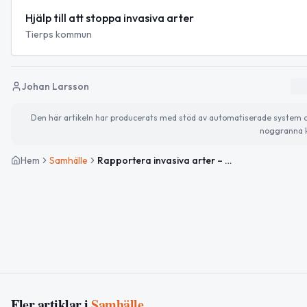
Hjälp till att stoppa invasiva arter
Tierps kommun
Johan Larsson
Den här artikeln har producerats med stöd av automatiserade system och 
noggranna k
Hem
Samhälle
Rapportera invasiva arter – hjälp Tierp bekämpa spridningen
Fler artiklar i
Samhälle