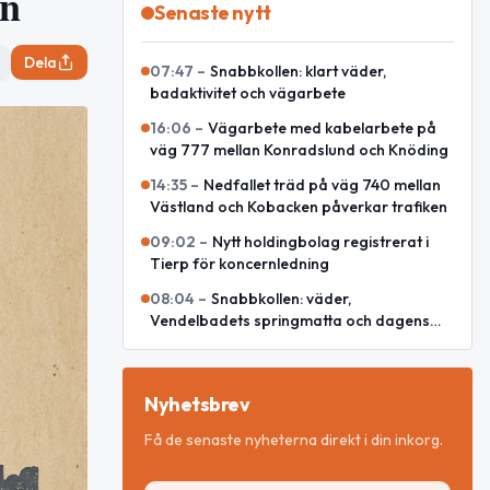
en
Senaste nytt
Dela
07:47
–
Snabbkollen: klart väder,
badaktivitet och vägarbete
16:06
–
Vägarbete med kabelarbete på
väg 777 mellan Konradslund och Knöding
14:35
–
Nedfallet träd på väg 740 mellan
Västland och Kobacken påverkar trafiken
09:02
–
Nytt holdingbolag registrerat i
Tierp för koncernledning
08:04
–
Snabbkollen: väder,
Vendelbadets springmatta och dagens
snackisar
Nyhetsbrev
Få de senaste nyheterna direkt i din inkorg.