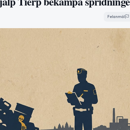
hjälp Tierp bekämpa spridning
Felanmäl