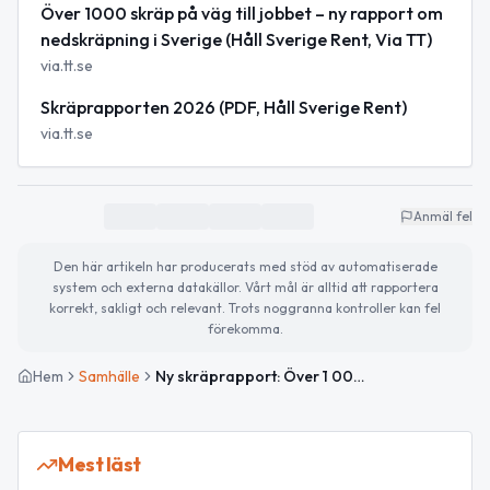
Över 1000 skräp på väg till jobbet – ny rapport om
nedskräpning i Sverige (Håll Sverige Rent, Via TT)
via.tt.se
Skräprapporten 2026 (PDF, Håll Sverige Rent)
via.tt.se
Anmäl fel
Den här artikeln har producerats med stöd av automatiserade
system och externa datakällor. Vårt mål är alltid att rapportera
korrekt, sakligt och relevant. Trots noggranna kontroller kan fel
förekomma.
Hem
Samhälle
Ny skräprapport: Över 1 000 skräpföremål på en kilometer – nikotinskräp dominerar i städer
Mest läst