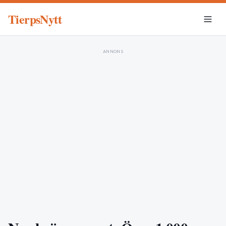
TierpsNytt
ANNONS