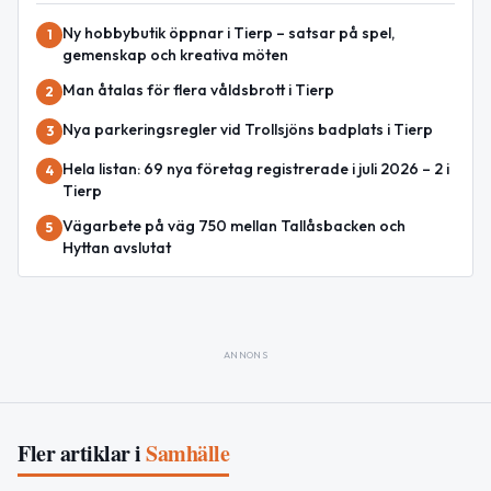
Ny hobbybutik öppnar i Tierp – satsar på spel,
1
gemenskap och kreativa möten
Man åtalas för flera våldsbrott i Tierp
2
Nya parkeringsregler vid Trollsjöns badplats i Tierp
3
Hela listan: 69 nya företag registrerade i juli 2026 – 2 i
4
Tierp
Vägarbete på väg 750 mellan Tallåsbacken och
5
Hyttan avslutat
ANNONS
Fler artiklar i
Samhälle