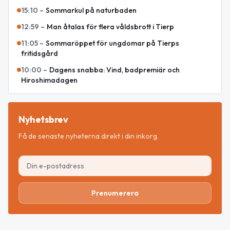
15:10
–
Sommarkul på naturbaden
12:59
–
Man åtalas för flera våldsbrott i Tierp
11:05
–
Sommaröppet för ungdomar på Tierps
fritidsgård
10:00
–
Dagens snabba: Vind, badpremiär och
Hiroshimadagen
Nyhetsbrev
Få de senaste nyheterna direkt i din inkorg.
Prenumerera