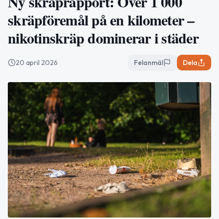
Ny skräprapport: Över 1 000
skräpföremål på en kilometer –
nikotinskräp dominerar i städer
20 april 2026
Felanmäl
Dela