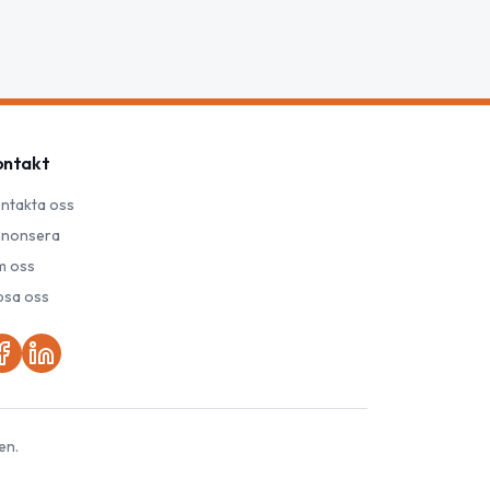
ontakt
ntakta oss
nonsera
 oss
psa oss
en.