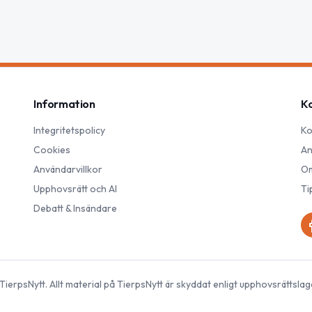
Information
K
Integritetspolicy
Ko
Cookies
An
Användarvillkor
Om
Upphovsrätt och AI
Ti
Debatt & Insändare
TierpsNytt
. Allt material på
TierpsNytt
är skyddat enligt upphovsrättslag