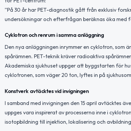
för PET-centrum:
”På 30 år har PET-diagnostik gått från exklusiv forsknin
undersökningar och efterfrågan beräknas öka med fe
Cyklotron och renrum i samma anläggning
Den nya anläggningen inrymmer en cyklotron, som är e
spårämnen. PET-teknik kräver radioaktiva spårämnen
Akademiska sjukhuset uppger att byggstarten för hus
cyklotronen, som väger 20 ton, lyftes in på sjukhuso
Konstverk avtäcktes vid invigningen
I samband med invigningen den 15 april avtäcktes äve
uppges vara inspirerat av processerna inne i cyklotro
isotopbildning till injektion, lokalisering och avbildning