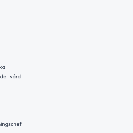
ska
de i vård
ningschef