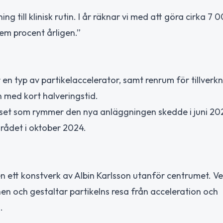
g till klinisk rutin. I år räknar vi med att göra cirka 7 
m procent årligen.”
n typ av partikelaccelerator, samt renrum för tillverkn
 med kort halveringstid.
et som rymmer den nya anläggningen skedde i juni 202
mrådet i oktober 2024.
n ett konstverk av Albin Karlsson utanför centrumet. V
nen och gestaltar partikelns resa från acceleration och
.