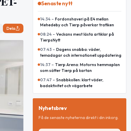
PET-
Senaste nytt
14:34
–
Fordonshaveri på E4 mellan
Mehedeby och Tierp påverkar trafiken
Dela
08:24
–
Veckans mest lästa artiklar på
TierpsNytt
07:43
–
Dagens snabba: väder,
temadagar och internationell uppdatering
14:37
–
Tierp Arena: Motorns hemmaplan
som sätter Tierp på kartan
07:47
–
Snabbkollen: klart väder,
badaktivitet och vägarbete
Nyhetsbrev
Få de senaste nyheterna direkt i din inkorg.