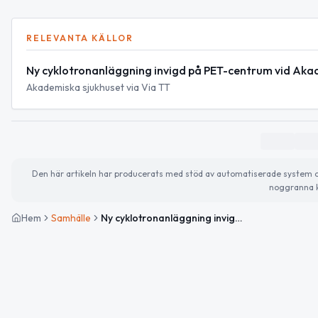
RELEVANTA KÄLLOR
Ny cyklotronanläggning invigd på PET-centrum vid Aka
Akademiska sjukhuset via Via TT
Den här artikeln har producerats med stöd av automatiserade system och 
noggranna k
Hem
Samhälle
Ny cyklotronanläggning invigd vid Akademiska sjukhusets PET-centrum