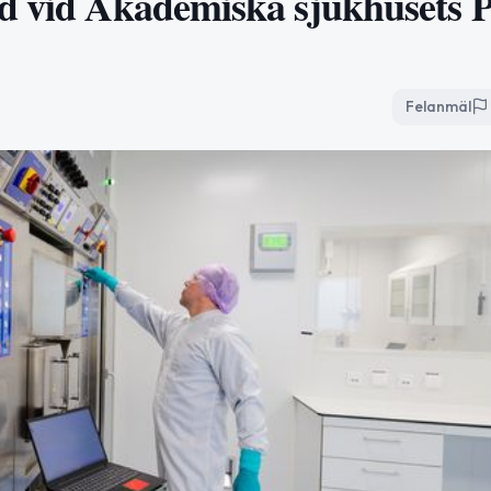
gd vid Akademiska sjukhusets 
Felanmäl