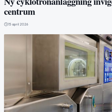
Ny cyklotronanläggning invi
centrum
15 april 2026