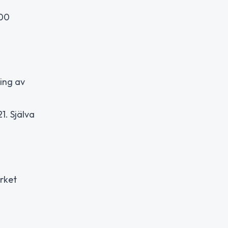
000
ing av
1. Själva
erket