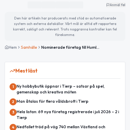
Anmäl fel
Den här artikeln har producerats med stöd av automatiserade
system och externa datakällor. Vårt mål är alltid att rapportera
korrekt, sakligt och relevant. Trots noggranna kontroller kan fel
förekomma.
Hem
Samhälle
Nominerade företag till Humlefesten 2026 i Tierp
Mest läst
Ny hobbybutik öppnar i Tierp – satsar på spel,
1
gemenskap och kreativa möten
Man åtalas för flera våldsbrott i Tierp
2
Hela listan: 69 nya företag registrerade i juli 2026 – 2 i
3
Tierp
Nedfallet träd på väg 740 mellan Västland och
4