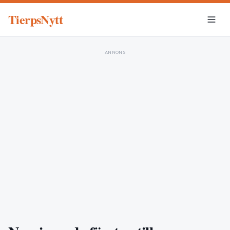
TierpsNytt
ANNONS