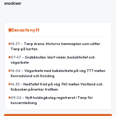
snackisar
Senaste nytt
14:37
–
Tierp Arena: Motorns hemmaplan som sätter
Tierp på kartan
07:47
–
Snabbkollen: klart väder, badaktivitet och
vägarbete
16:06
–
Vägarbete med kabelarbete på väg 777 mellan
Konradslund och Knöding
14:35
–
Nedfallet träd på väg 740 mellan Västland och
Kobacken påverkar trafiken
09:02
–
Nytt holdingbolag registrerat i Tierp för
koncernledning