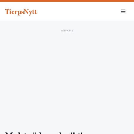
TierpsNytt
ANNONS