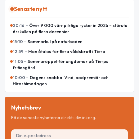
Senaste nytt
20:16
–
Över 9 000 värnpliktiga rycker in 2026 – största
årskullen på flera decennier
15:10
–
Sommarkul på naturbaden
12:59
–
Man åtalas för flera våldsbrott i Tierp
11:05
–
Sommaröppet för ungdomar på Tierps
fritidsgård
10:00
–
Dagens snabba: Vind, badpremiär och
Hiroshimadagen
Nyhetsbrev
Få de senaste nyheterna direkt i din inkorg.