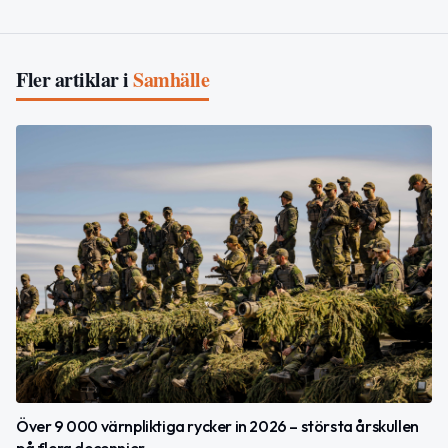
Fler artiklar i
Samhälle
Över 9 000 värnpliktiga rycker in 2026 – största årskullen
på flera decennier