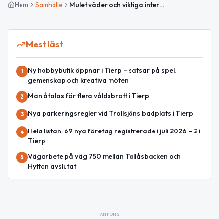
Hem
Samhälle
Mulet väder och viktiga internationella säkerhetsdiskussioner i fokus
Mest läst
Ny hobbybutik öppnar i Tierp – satsar på spel,
1
gemenskap och kreativa möten
Man åtalas för flera våldsbrott i Tierp
2
Nya parkeringsregler vid Trollsjöns badplats i Tierp
3
Hela listan: 69 nya företag registrerade i juli 2026 – 2 i
4
Tierp
Vägarbete på väg 750 mellan Tallåsbacken och
5
Hyttan avslutat
ANNONS