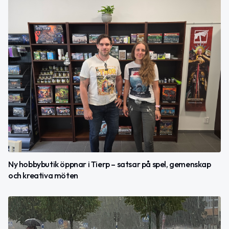
Ny hobbybutik öppnar i Tierp – satsar på spel, gemenskap
och kreativa möten