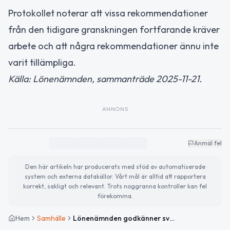
Protokollet noterar att vissa rekommendationer
från den tidigare granskningen fortfarande kräver
arbete och att några rekommendationer ännu inte
varit tillämpliga.
Källa: Lönenämnden, sammanträde 2025-11-21.
ANNONS
Anmäl fel
Den här artikeln har producerats med stöd av automatiserade
system och externa datakällor. Vårt mål är alltid att rapportera
korrekt, sakligt och relevant. Trots noggranna kontroller kan fel
förekomma.
Hem
Samhälle
Lönenämnden godkänner svar till kommunrevisionen i Tierp