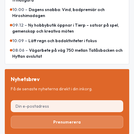
10:00
–
Dagens snabba: Vind, badpremiär och
Hiroshimadagen
09:12
–
Ny hobbybutik öppnar i Tierp – satsar på spel,
gemenskap och kreativa möten
10:09
–
Lätt regn och badaktiviteter i fokus
08:06
–
Vägarbete på väg 750 mellan Tallåsbacken och
Hyttan avslutat
Nyhetsbrev
Få de senaste nyheterna direkt i din inkorg.
Prenumerera