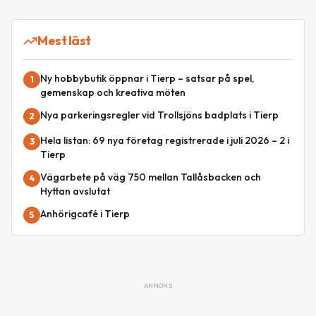
Mest läst
Ny hobbybutik öppnar i Tierp – satsar på spel,
1
gemenskap och kreativa möten
Nya parkeringsregler vid Trollsjöns badplats i Tierp
2
Hela listan: 69 nya företag registrerade i juli 2026 – 2 i
3
Tierp
Vägarbete på väg 750 mellan Tallåsbacken och
4
Hyttan avslutat
Anhörigcafé i Tierp
5
ANNONS