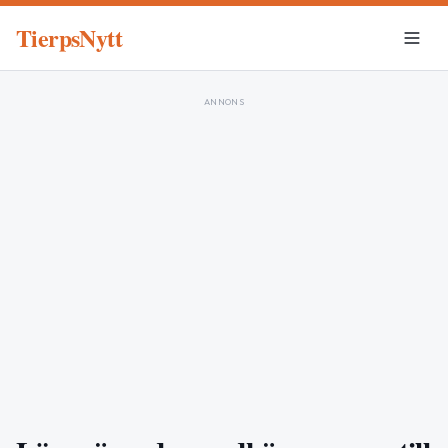
TierpsNytt
ANNONS