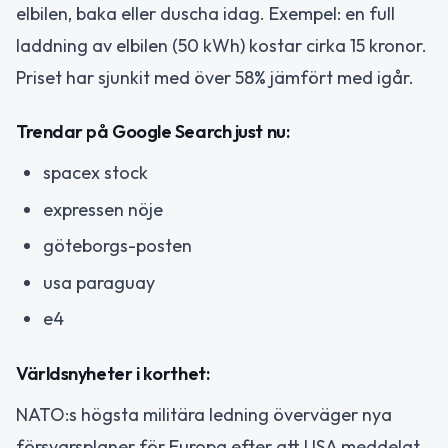
elbilen, baka eller duscha idag. Exempel: en full
laddning av elbilen (50 kWh) kostar cirka 15 kronor.
Priset har sjunkit med över 58% jämfört med igår.
Trendar på Google Search just nu:
spacex stock
expressen nöje
göteborgs-posten
usa paraguay
e4
Världsnyheter i korthet:
NATO:s högsta militära ledning överväger nya
försvarsplaner för Europa efter att USA meddelat