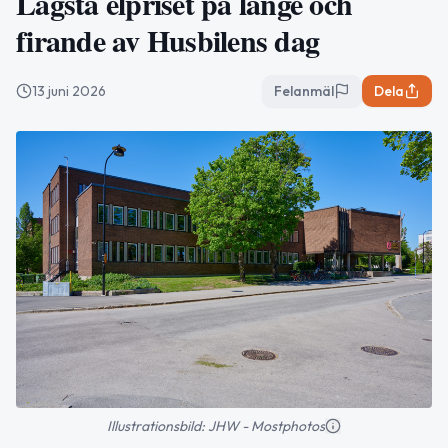
Lägsta elpriset på länge och
firande av Husbilens dag
13 juni 2026
Felanmäl
Dela
Illustrationsbild: JHW - Mostphotos