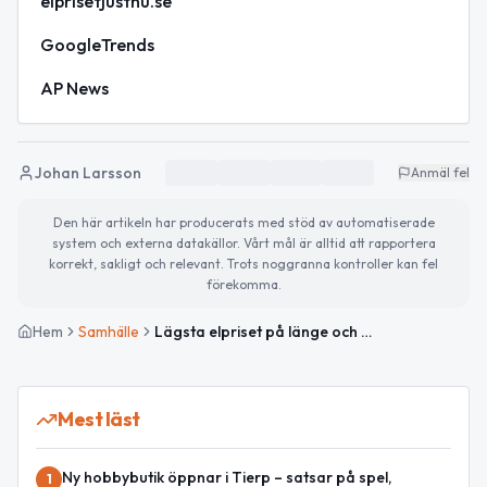
elprisetjustnu.se
GoogleTrends
AP News
Johan Larsson
Anmäl fel
Den här artikeln har producerats med stöd av automatiserade
system och externa datakällor. Vårt mål är alltid att rapportera
korrekt, sakligt och relevant. Trots noggranna kontroller kan fel
förekomma.
Hem
Samhälle
Lägsta elpriset på länge och firande av Husbilens dag
Mest läst
Ny hobbybutik öppnar i Tierp – satsar på spel,
1