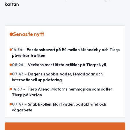
kartan
Senaste nytt
14:34
–
Fordonshaveri på E4 mellan Mehedeby och Tierp
påverkar trafiken
08:24
–
Veckans mest lästa artiklar på TierpsNytt
07:43
–
Dagens snabba: väder, temadagar och
internationell uppdatering
14:37
–
Tierp Arena: Motorns hemmaplan som sätter
Tierp på kartan
07:47
–
Snabbkollen: klart väder, badaktivitet och
vägarbete