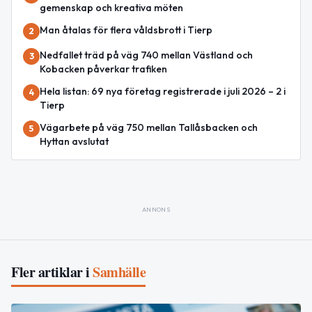
gemenskap och kreativa möten
Man åtalas för flera våldsbrott i Tierp
2
Nedfallet träd på väg 740 mellan Västland och
3
Kobacken påverkar trafiken
Hela listan: 69 nya företag registrerade i juli 2026 – 2 i
4
Tierp
Vägarbete på väg 750 mellan Tallåsbacken och
5
Hyttan avslutat
ANNONS
Fler artiklar i
Samhälle