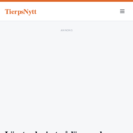
TierpsNytt
ANNONS