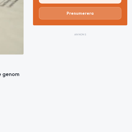
Prenumerera
ANNONS
de genom