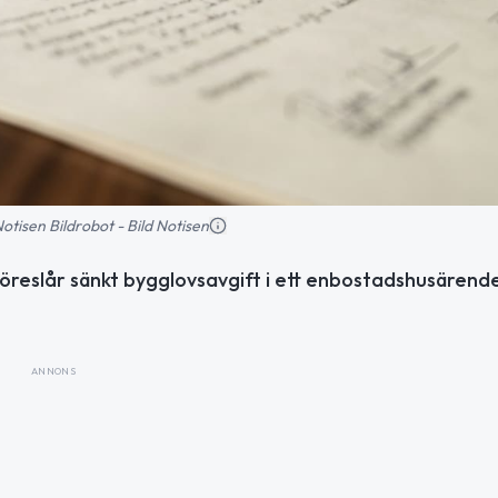
 Notisen Bildrobot - Bild Notisen
öreslår sänkt bygglovsavgift i ett enbostadshusären
ANNONS