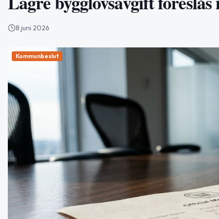
Lägre bygglovsavgift föreslås
8 juni 2026
Kommunbeslut