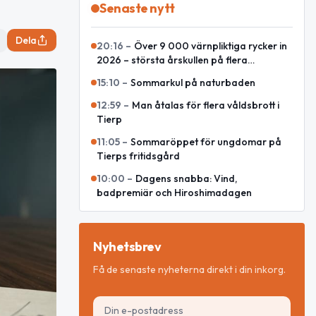
Senaste nytt
Dela
20:16
–
Över 9 000 värnpliktiga rycker in
2026 – största årskullen på flera
decennier
15:10
–
Sommarkul på naturbaden
12:59
–
Man åtalas för flera våldsbrott i
Tierp
11:05
–
Sommaröppet för ungdomar på
Tierps fritidsgård
10:00
–
Dagens snabba: Vind,
badpremiär och Hiroshimadagen
Nyhetsbrev
Få de senaste nyheterna direkt i din inkorg.