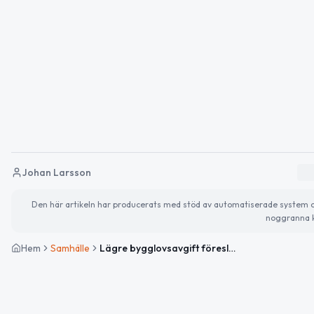
Johan Larsson
Den här artikeln har producerats med stöd av automatiserade system och 
noggranna k
Hem
Samhälle
Lägre bygglovsavgift föreslås i Tierp-ärende