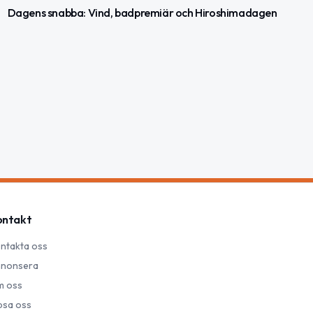
Dagens snabba: Vind, badpremiär och Hiroshimadagen
ontakt
ntakta oss
nonsera
 oss
psa oss