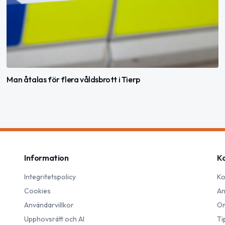
Man åtalas för flera våldsbrott i Tierp
Information
K
Integritetspolicy
Ko
Cookies
An
Användarvillkor
Om
Upphovsrätt och AI
Ti