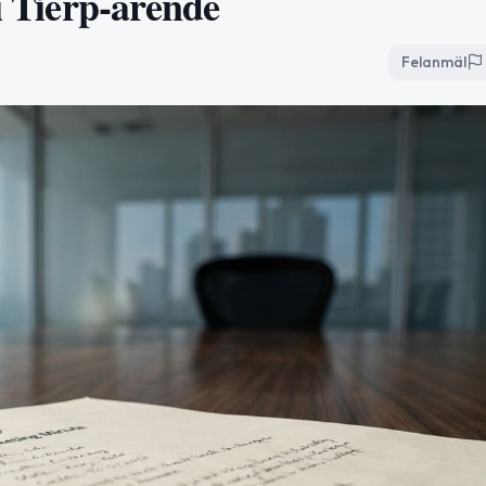
 i Tierp-ärende
Felanmäl