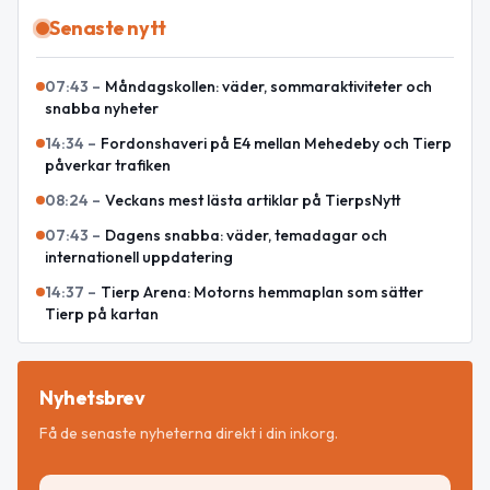
Senaste nytt
07:43
–
Måndagskollen: väder, sommaraktiviteter och
snabba nyheter
14:34
–
Fordonshaveri på E4 mellan Mehedeby och Tierp
påverkar trafiken
08:24
–
Veckans mest lästa artiklar på TierpsNytt
07:43
–
Dagens snabba: väder, temadagar och
internationell uppdatering
14:37
–
Tierp Arena: Motorns hemmaplan som sätter
Tierp på kartan
Nyhetsbrev
Få de senaste nyheterna direkt i din inkorg.