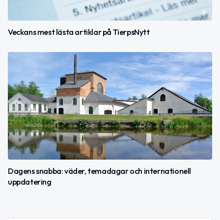
Veckans mest lästa artiklar på TierpsNytt
Dagens snabba: väder, temadagar och internationell
uppdatering