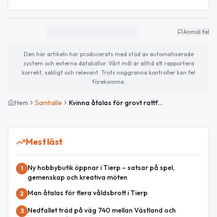
Anmäl fel
Den här artikeln har producerats med stöd av automatiserade
system och externa datakällor. Vårt mål är alltid att rapportera
korrekt, sakligt och relevant. Trots noggranna kontroller kan fel
förekomma.
Hem
Samhälle
Kvinna åtalas för grovt rattfylleri efter att ha kört in i skola i Tierp
Mest läst
Ny hobbybutik öppnar i Tierp – satsar på spel,
1
gemenskap och kreativa möten
Man åtalas för flera våldsbrott i Tierp
2
Nedfallet träd på väg 740 mellan Västland och
3