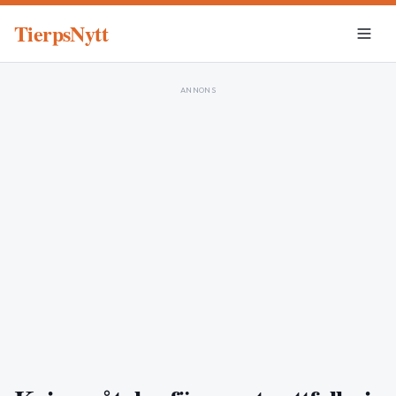
TierpsNytt
ANNONS