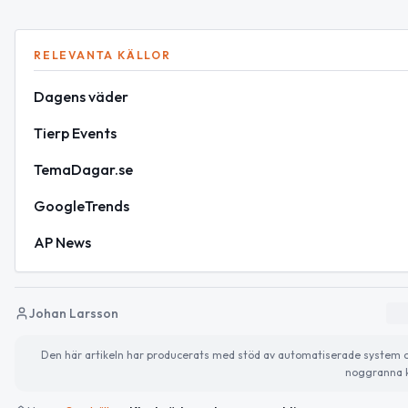
RELEVANTA KÄLLOR
Dagens väder
Tierp Events
TemaDagar.se
GoogleTrends
AP News
Johan Larsson
Den här artikeln har producerats med stöd av automatiserade system och 
noggranna k