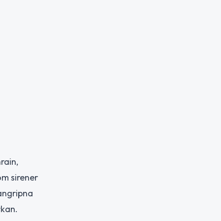
rain,
om sirener
 angripna
rkan.