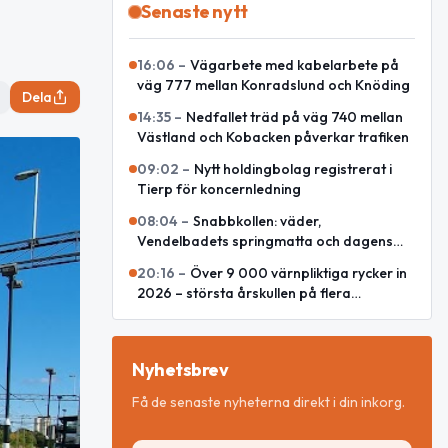
Senaste nytt
16:06
–
Vägarbete med kabelarbete på
väg 777 mellan Konradslund och Knöding
Dela
14:35
–
Nedfallet träd på väg 740 mellan
Västland och Kobacken påverkar trafiken
09:02
–
Nytt holdingbolag registrerat i
Tierp för koncernledning
08:04
–
Snabbkollen: väder,
Vendelbadets springmatta och dagens
snackisar
20:16
–
Över 9 000 värnpliktiga rycker in
2026 – största årskullen på flera
decennier
Nyhetsbrev
Få de senaste nyheterna direkt i din inkorg.