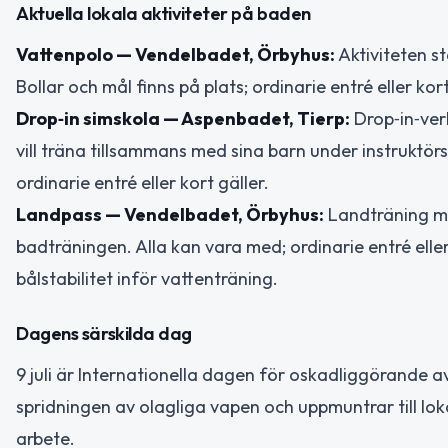
Aktuella lokala aktiviteter på baden
Vattenpolo — Vendelbadet, Örbyhus:
Aktiviteten st
Bollar och mål finns på plats; ordinarie entré eller k
Drop‑in simskola — Aspenbadet, Tierp:
Drop‑in‑verk
vill träna tillsammans med sina barn under instruktörs
ordinarie entré eller kort gäller.
Landpass — Vendelbadet, Örbyhus:
Landträning med
badträningen. Alla kan vara med; ordinarie entré eller 
bålstabilitet inför vattenträning.
Dagens särskilda dag
9 juli är Internationella dagen för oskadliggörand
spridningen av olagliga vapen och uppmuntrar till l
arbete.