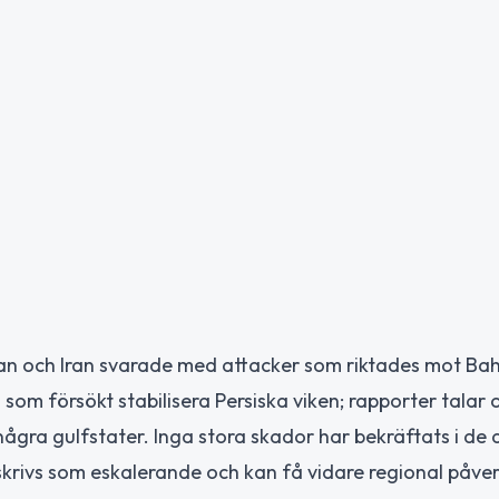
ran och Iran svarade med attacker som riktades mot Bah
som försökt stabilisera Persiska viken; rapporter talar 
ågra gulfstater. Inga stora skador har bekräftats i de
skrivs som eskalerande och kan få vidare regional påve