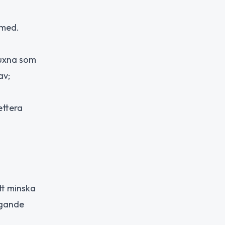
 med.
vuxna som
av;
ettera
tt minska
ggande