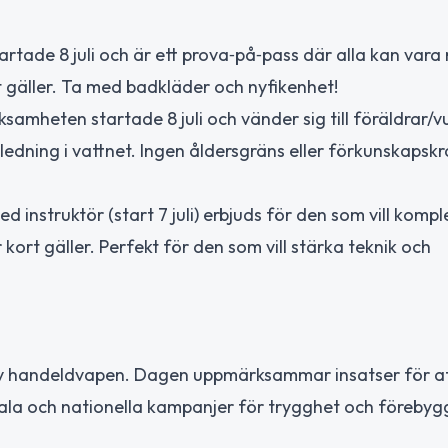
artade 8 juli och är ett prova‑på‑pass där alla kan vara
ort gäller. Ta med badkläder och nyfikenhet!
samheten startade 8 juli och vänder sig till föräldrar/
ledning i vattnet. Ingen åldersgräns eller förkunskapskr
 instruktör (start 7 juli) erbjuds för den som vill kompl
kort gäller. Perfekt för den som vill stärka teknik och
e av handeldvapen. Dagen uppmärksammar insatser för a
okala och nationella kampanjer för trygghet och föreby