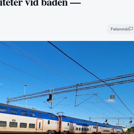
iteter vid baden —
Felanmäl