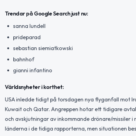
Trendar på Google Search just nu:
sanna lundell
prideparad
sebastian siemiatkowski
bahnhof
gianni infantino
Världsnyheter i korthet:
USA inledde tidigt på torsdagen nya flyganfall mot I
Kuwait och Qatar. Angreppen hotar ett tidigare avtal 
och avskjutningar av inkommande drönare/missiler i n
länderna i de tidiga rapporterna, men situationen be