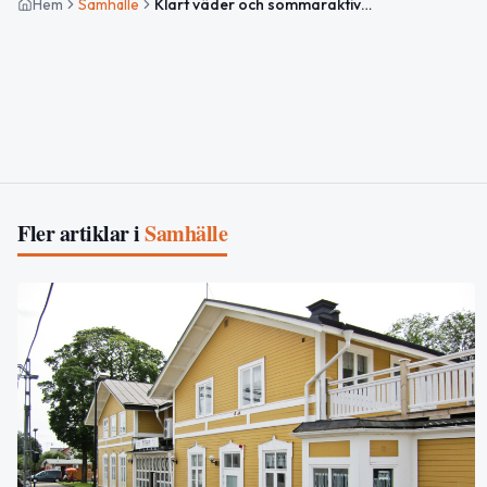
Hem
Samhälle
Klart väder och sommaraktiviteter vid baden — Dagsammanfattning
Fler artiklar i
Samhälle