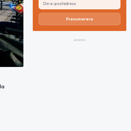
Prenumerera
ANNONS
la